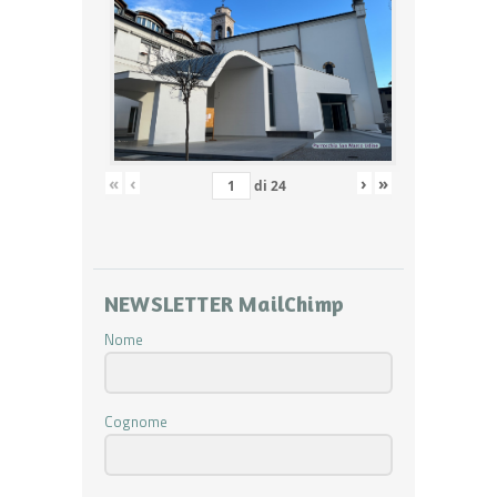
«
‹
›
»
di
24
NEWSLETTER MailChimp
Nome
Cognome