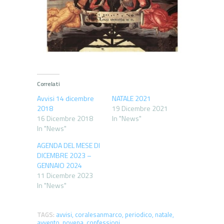
Correlati
Avvisi 14 dicembre
NATALE 2021
2018
19 Dicembre 2021
16 Dicembre 2018
In "News"
In "News"
AGENDA DEL MESE DI
DICEMBRE 2023 –
GENNAIO 2024
11 Dicembre 2023
In "News"
TAGS:
avvisi
,
coralesanmarco
,
periodico
,
natale
,
avvento
,
novena
,
confessioni