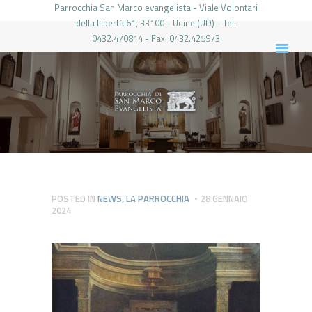
Parrocchia San Marco evangelista - Viale Volontari
della Libertá 61, 33100 - Udine (UD) - Tel.
0432.470814 - Fax. 0432.425973
PARROCCHIA DI SAN MARCO UDINE
HOME
LA PARROCCHIA
IL PARROCO
LE ATTIVITÀ
IL PERIODICO
PIERABECH
POSTED IN
NEWS
,
LA PARROCCHIA
28 GENNAIO
2024
FOTO E VIDEO
CONTATTI
LOGIN