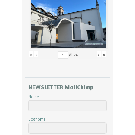
«
‹
›
»
di
24
NEWSLETTER MailChimp
Nome
Cognome