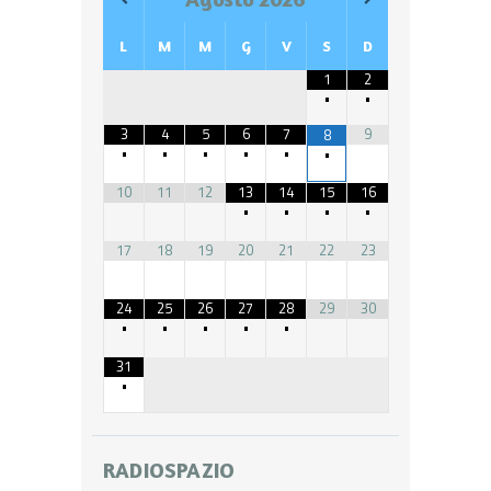
L
M
M
G
V
S
D
1
2
•
•
3
4
5
6
7
9
8
•
•
•
•
•
•
10
11
12
13
14
15
16
•
•
•
•
17
18
19
20
21
22
23
24
25
26
27
28
29
30
•
•
•
•
•
31
•
RADIOSPAZIO