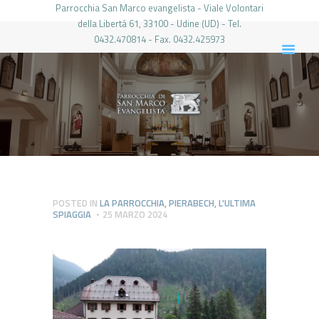
Parrocchia San Marco evangelista - Viale Volontari
della Libertá 61, 33100 - Udine (UD) - Tel.
0432.470814 - Fax. 0432.425973
PARROCCHIA DI SAN MARCO UDINE
HOME
LA PARROCCHIA
IL PARROCO
LE ATTIVITÀ
IL PERIODICO
PIERABECH
POSTED IN
LA PARROCCHIA
,
PIERABECH
,
L'ULTIMA
SPIAGGIA
25 MARZO 2024
FOTO E VIDEO
CONTATTI
LOGIN