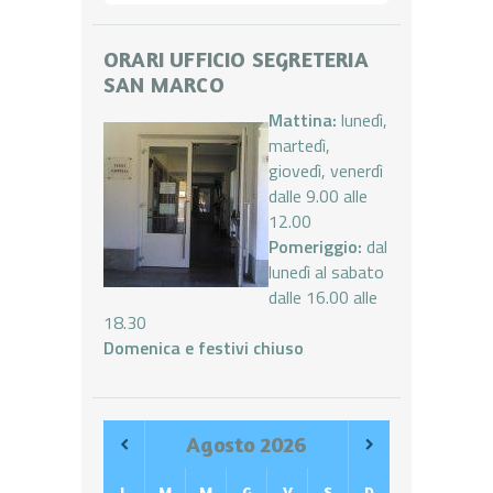
ORARI UFFICIO SEGRETERIA
SAN MARCO
Mattina:
lunedì,
martedì,
giovedì, venerdì
dalle 9.00 alle
12.00
Pomeriggio:
dal
lunedì al sabato
dalle 16.00 alle
18.30
Domenica e festivi chiuso
Agosto
2026
L
M
M
G
V
S
D