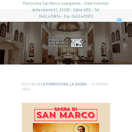
Parrocchia San Marco evangelista - Viale Volontari
della Libertá 61, 33100 - Udine (UD) - Tel.
0432.470814 - Fax. 0432.425973
PARROCCHIA DI SAN MARCO UDINE
HOME
LA PARROCCHIA
IL PARROCO
LE ATTIVITÀ
IL PERIODICO
PIERABECH
POSTED IN
LA PARROCCHIA
,
LA SAGRA
22 APRILE
2024
FOTO E VIDEO
CONTATTI
LOGIN