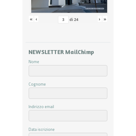
«
‹
›
»
di
24
NEWSLETTER MailChimp
Nome
Cognome
Indirizzo email
Data iscrizione