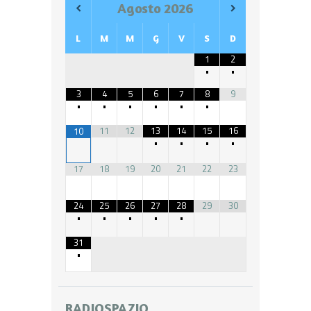
Agosto
2026
L
M
M
G
V
S
D
1
2
•
•
3
4
5
6
7
8
9
•
•
•
•
•
•
11
12
13
14
15
16
10
•
•
•
•
17
18
19
20
21
22
23
24
25
26
27
28
29
30
•
•
•
•
•
31
•
RADIOSPAZIO