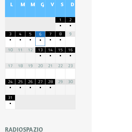
L
M
M
G
V
S
D
1
2
•
•
3
4
5
7
8
9
6
•
•
•
•
•
•
10
11
12
13
14
15
16
•
•
•
•
17
18
19
20
21
22
23
24
25
26
27
28
29
30
•
•
•
•
•
31
•
RADIOSPAZIO