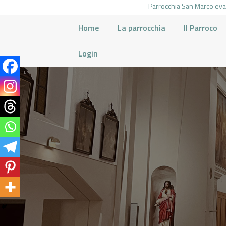
Parrocchia San Marco evan
Home
La parrocchia
Il Parroco
Login