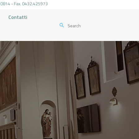
.470814 - Fax. 0432.425973
Contatti