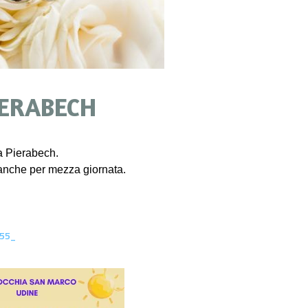
IERABECH
 a Pierabech.
anche per mezza giornata.
_55_