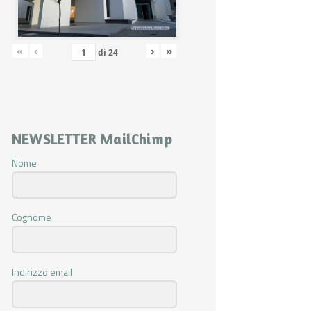
«
‹
›
»
di
24
NEWSLETTER MailChimp
Nome
Cognome
Indirizzo email