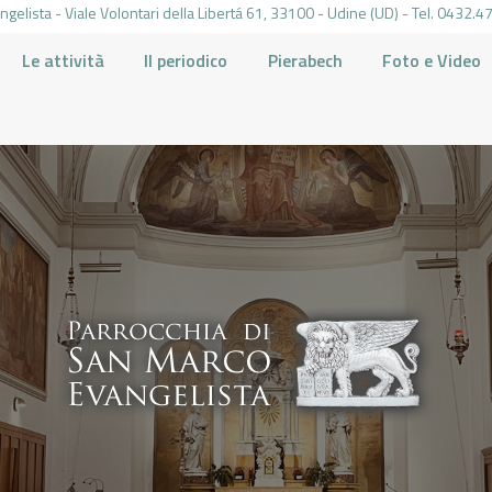
gelista - Viale Volontari della Libertá 61, 33100 - Udine (UD) - Tel. 0432
Le attività
Il periodico
Pierabech
Foto e Video
PARROCCHIA DI SAN MARCO UDINE
HOME
LA PARROCCHIA
IL PARROCO
LE ATTIVITÀ
IL PERIODICO
PIERABECH
FOTO E VIDEO