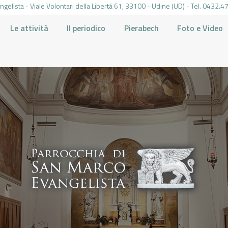
gelista - Viale Volontari della Libertá 61, 33100 - Udine (UD) - Tel. 0432
Le attività
Il periodico
Pierabech
Foto e Video
PARROCCHIA DI SAN MARCO UDINE
HOME
LA PARROCCHIA
IL PARROCO
LE ATTIVITÀ
IL PERIODICO
PIERABECH
FOTO E VIDEO