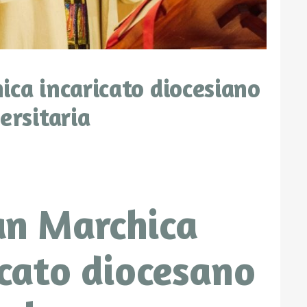
ica incaricato diocesiano
ersitaria
an Marchica
icato diocesano