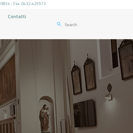
.470814 - Fax. 0432.425973
Contatti