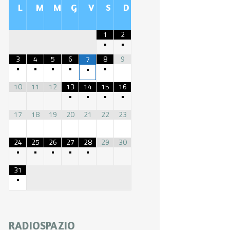
L
M
M
G
V
S
D
1
2
•
•
3
4
5
6
8
9
7
•
•
•
•
•
•
10
11
12
13
14
15
16
•
•
•
•
17
18
19
20
21
22
23
24
25
26
27
28
29
30
•
•
•
•
•
31
•
RADIOSPAZIO