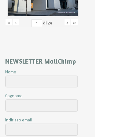
«
‹
›
»
di
24
NEWSLETTER MailChimp
Nome
Cognome
Indirizzo email