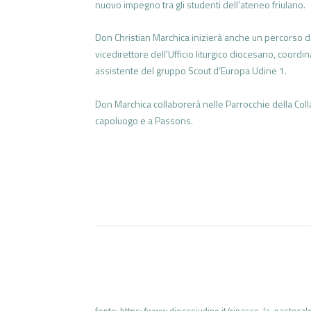
nuovo impegno tra gli studenti dell’ateneo friulano.
Don Christian Marchica inizierà anche un percorso di st
vicedirettore dell’Ufficio liturgico diocesano, coordi
assistente del gruppo Scout d’Europa Udine 1.
Don Marchica collaborerà nelle Parrocchie della Colla
capoluogo e a Passons.
fonte: https://www.diocesiudine.it/rinasce-la-pastora