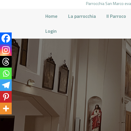
Parrocchia San Marco evan
Home
La parrocchia
Il Parroco
Login