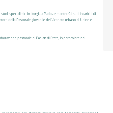
udi specialistici in liturgia a Padova; manterrà i suoi incarichi di
natore della Pastorale giovanile del Vicariato urbano di Udine e
borazione pastorale di Pasian di Prato, in particolare nel
le-universitaria-don-christian-marchica-sara-lincaricato-diocesano/