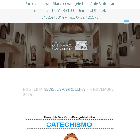
Parrocchia San Marco evangelista - Viale Volontari
della Libertá 61, 33100 - Udine (UD) - Tel.
0432.470814 - Fax. 0432.425973
PARROCCHIA DI SAN MARCO UDINE
HOME
LA PARROCCHIA
IL PARROCO
LE ATTIVITÀ
IL PERIODICO
PIERABECH
POSTED IN
NEWS
,
LA PARROCCHIA
4 NOVEMBRE
2024
FOTO E VIDEO
CONTATTI
LOGIN