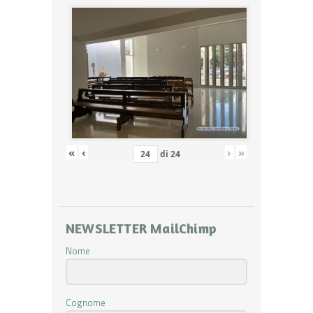
«
‹
›
»
di
24
NEWSLETTER MailChimp
Nome
Cognome