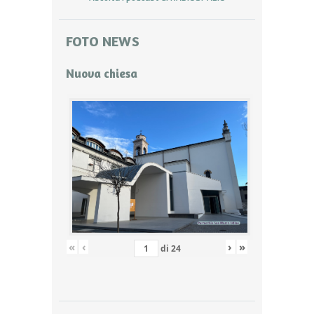
FOTO NEWS
Nuova chiesa
«
‹
›
»
di
24