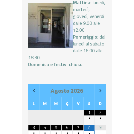
Mattina:
lunedì,
martedì,
giovedì, venerdì
dalle 9.00 alle
12.00
Pomeriggio:
dal
lunedì al sabato
dalle 16.00 alle
18.30
Domenica e festivi chiuso
Agosto
2026
L
M
M
G
V
S
D
1
2
•
•
3
4
5
6
7
9
8
•
•
•
•
•
•