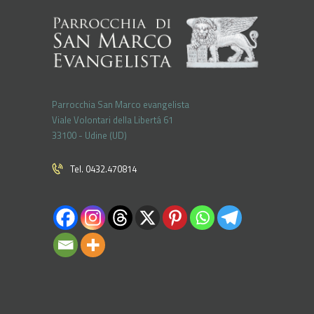
Parrocchia San Marco evangelista
Viale Volontari della Libertá 61
33100 - Udine (UD)
Tel. 0432.470814