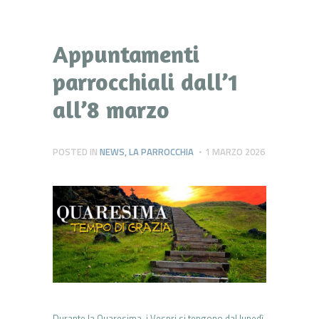
Appuntamenti
parrocchiali dall’1
all’8 marzo
POSTED IN
NEWS
,
LA PARROCCHIA
1 MARZO 2026
Durante la Quaresima, i Vespri si tengono dal lunedì