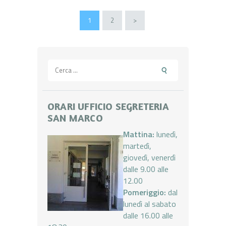
Paginazione
PAGE
1
PAGE
2
>
degli
articoli
Ricerca
per:
ORARI UFFICIO SEGRETERIA
SAN MARCO
Mattina:
lunedì,
martedì,
giovedì, venerdì
dalle 9.00 alle
12.00
Pomeriggio:
dal
lunedì al sabato
dalle 16.00 alle