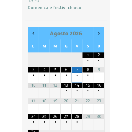
18.30
Domenica e festivi chiuso
Agosto
2026
L
M
M
G
V
S
D
1
2
•
•
3
4
5
6
8
9
7
•
•
•
•
•
•
10
11
12
13
14
15
16
•
•
•
•
17
18
19
20
21
22
23
24
25
26
27
28
29
30
•
•
•
•
•
31