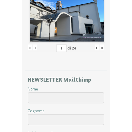
«
‹
›
»
di
24
NEWSLETTER MailChimp
Nome
Cognome