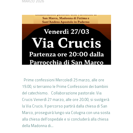
MARZO 2026
Prime confessioni Mercoledì 25 marzo, alle ore
19.00, si terranno le Prime Confessioni dei bambini
del catechismo. Collaborazione pastorale: Via
Crucis Venerdì 27 marzo, alle ore 20.00, si svolgerà
la Via Crucis. Il percorso partirà dalla chiesa di San
Marco, proseguirà lungo via Colugna con una sosta
alla chiesa dell'ospedale e si concluderà alla chiesa
della Madonna di…