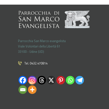
Parrocchia San Marco evangelista
Viale Volontari della Libertá 61
33100 - Udine (UD)
Tel. 0432.470814