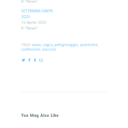
In "News"
SETTIMANA SANTA
2025
14 Aprile 2025
In "News"
TAGS:
avvisi
,
sagra
,
pellegrinaggio
,
quaresima
,
confessioni
,
viacrucis
You May Also Like