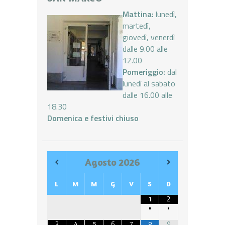
Mattina:
lunedì,
martedì,
giovedì, venerdì
dalle 9.00 alle
12.00
Pomeriggio:
dal
lunedì al sabato
dalle 16.00 alle
18.30
Domenica e festivi chiuso
Agosto
2026
L
M
M
G
V
S
D
1
2
•
•
3
4
5
6
7
9
8