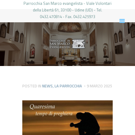
Parrocchia San Marco evangelista - Viale Volontari
della Libertá 61, 33100 - Udine (UD) - Tel.
0432.470814 - Fax. 0432.425973
PARROCCHIA DI SAN MARCO UDINE
HOME
LA PARROCCHIA
IL PARROCO
LE ATTIVITÀ
IL PERIODICO
PIERABECH
POSTED IN
NEWS
,
LA PARROCCHIA
9 MARZO 2025
FOTO E VIDEO
CONTATTI
LOGIN