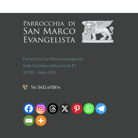
Parrocchia San Marco evangelista
Viale Volontari della Libertá 61
33100 - Udine (UD)
Tel. 0432.470814