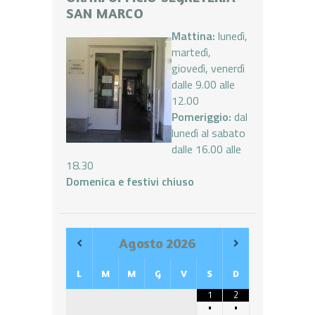
SAN MARCO
Mattina:
lunedì,
martedì,
giovedì, venerdì
dalle 9.00 alle
12.00
Pomeriggio:
dal
lunedì al sabato
dalle 16.00 alle
18.30
Domenica e festivi chiuso
Agosto
2026
L
M
M
G
V
S
D
1
2
•
•