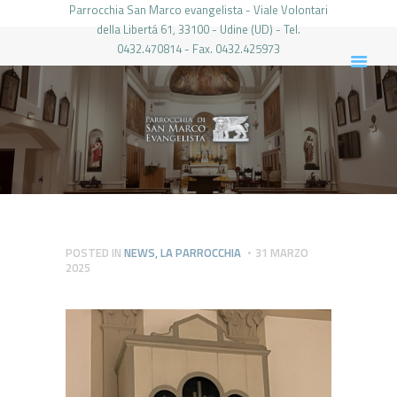
Parrocchia San Marco evangelista - Viale Volontari
della Libertá 61, 33100 - Udine (UD) - Tel.
0432.470814 - Fax. 0432.425973
PARROCCHIA DI SAN MARCO UDINE
HOME
LA PARROCCHIA
IL PARROCO
LE ATTIVITÀ
IL PERIODICO
PIERABECH
POSTED IN
NEWS
,
LA PARROCCHIA
31 MARZO
2025
FOTO E VIDEO
CONTATTI
LOGIN