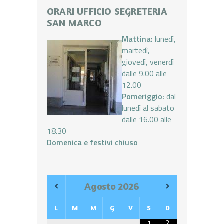
ORARI UFFICIO SEGRETERIA
SAN MARCO
Mattina:
lunedì,
martedì,
giovedì, venerdì
dalle 9.00 alle
12.00
Pomeriggio:
dal
lunedì al sabato
dalle 16.00 alle
18.30
Domenica e festivi chiuso
Agosto
2026
L
M
M
G
V
S
D
1
2