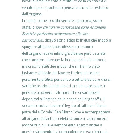
lavori di ampliamento e restauro della chiesa ed è
venuto quasi spontaneo pensare anche al restauro
dell’organo.
In realtà, come ricorda sempre il parroco, sono
stata io
(per chi non mi conoscesse sono Antonella
Zoratti e partecipo attivamente alla vita
parrocchiale)
, dicevo sono stata io in qualche modo a
spingere affinché si decidesse al restauro
dell’organo: aveva infatti già diverse parti usurate
che compromettevano la buona uscita dal suono;
ma ci sono stati due motivi che mi hanno visto
insistere all’avvio del lavoro: il primo di ordine
puramente pratico pensando a tutta la polvere che si
sarebbe prodotta con i lavori in chiesa (provate a
pensare a polvere, calcinacci che si sarebbero
depositati all’interno delle canne dell’organo!!!). Il
secondo motivo invece è legato al fatto che faccio
parte della Corale “San Marco” che è accompagnata
all’organo durante le celebrazioni e ai vari concerti
(concerti in cui si è sempre dato spazio anche a
questo strumento): vi domanderete cosa c’entra la