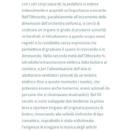
con i vari corpi separati; la pedaliera si estese
notevolmente e acquistò un’importanza crescente.
Nell’Ottocento, parallelamente all’incremento delle
dimensioni dell’orchestra sinfonica, si cercò di
costruire un organo in grado di produrre sonorità
orchestrali: si introdussero a questo scopo nuovi
registri e la cosiddetta cassa espressiva che
permetteva di graduare il suono in crescendo e in
diminuendo. Nella seconda metà dell’Ottocento fu
introdotta la trasmissione elettrica dalla tastiera al
somiere, e per l’alimentazione dell’aria si
adottarono ventilatori azionati da un motore
elettrico (fino a questo momento i mantici, che
potevano essere anche numerosi, erano azionati da
persone che si chiamavano levamantici). Nel XX
secolo si sono sviluppate due tendenze: la prima
tesa a riportare lorgano all’originaria purezza di
timbro, rinunciando alle velleità sinfoniche di tipo
romantico, soprattutto è stata sottolineata
l’esigenza di eseguire la musica degli antichi