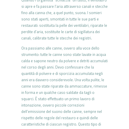
Quando l’organista “schiaccia” un tasto, il ventilabro
si apre e fa passare l’aria attraverso canali e stecche
fino alla canna che, a quel punto, suona. I somieri
sono stati aperti, smontati in tutte le sue parti e
restaurati: sostituita la pelle dei ventilabri, riparate le
perdite d’aria, sostituite le carte di sigillatura dei
canali, calibrate tutte le stecche dei registri.
Ora passiamo alle canne, ovvero alla voce dello
strumento: tutte le canne sono state lavate in acqua
calda e sapone neutro da polvere e detriti accumulati
nel corso degli anni. Devo confessare che la
quantità di polvere e di sporcizia accumulata negli
anni era davvero considerevole. Una volta pulite, le
canne sono state riparate da ammaccature, rimesse
in forma e un qualche caso saldate da tagli o
squarci. È stato effettuato un primo lavoro di
intonazione, ovvero piccole correzioni
dell’emissione del suono delle canne, sempre nel
rispetto delle regole del restauro e quindi delle
caratteristiche di ciascun registro. Questo tipo di