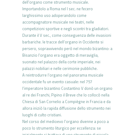
dell’organo come strumento musicale.
Importandolo a Roma nel I sec. ne fecero
larghissimo uso adoperandolo come
accompagnatore musicale nei teatri, nelle
competizioni sportive e negli scontri tra gladiatori.
Durante il V sec., come conseguenza delle invasioni
barbariche. le tracce dell’organo in Occidente si
persero, sopravvivendo però nel mondo bizantino: a
Bisanzio l’organo era oggetto di meraviglia,
suonato nel palazzo della corte imperiale, nei
palazzi nobiliari e nelle cerimonie pubbliche.
A reintrodurre l’organo nel panorama musicale
occidentale fu un evento casuale: nel 757
l’imperatore bizantino Costantino V donò un organo
al re dei Franchi, Pipino il Breve che lo collocò nella
Chiesa di San Cornelio a Compiègne in Francia e da
allora iniziò la rapida diffusione dello strumento nei
luoghi di culto cristiani.
Nel corso del medioevo l’organo divenne a poco a
poco lo strumento liturgico per eccellenza: se
inizialmente si trattava di uno strumento di piccola