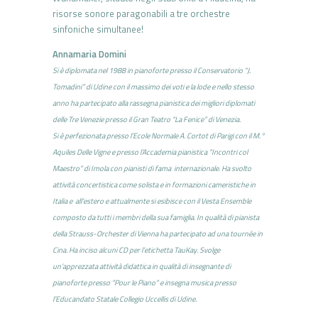
risorse sonore paragonabili a tre orchestre
sinfoniche simultanee!
Annamaria Domini
Si è diplomata nel 1988 in pianoforte presso il Conservatorio “J.
Tomadini” di Udine con il massimo dei voti e la lode e nello stesso
anno ha partecipato alla rassegna pianistica dei migliori diplomati
delle Tre Venezie presso il Gran Teatro “La Fenice” di Venezia.
Si è perfezionata presso l’Ecole Normale A. Cortot di Parigi con il M.°
Aquiles Delle Vigne e presso l’Accademia pianistica “Incontri col
Maestro” di Imola con pianisti di fama internazionale.
Ha svolto
attività concertistica come solista e in formazioni cameristiche in
Italia e all’estero e attualmente si esibisce con il Vesta Ensemble
composto da tutti i membri della sua famiglia.
In qualità di pianista
della Strauss-Orchester di Vienna ha partecipato ad una tournée in
Cina.
Ha inciso alcuni CD per l’etichetta TauKay.
Svolge
un’apprezzata attività didattica in qualità di insegnante di
pianoforte presso “Pour le Piano” e insegna musica presso
l’Educandato Statale Collegio Uccellis di Udine.