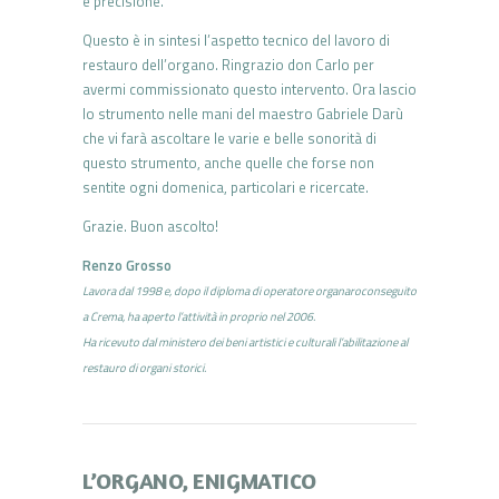
e precisione.
Questo è in sintesi l’aspetto tecnico del lavoro di
restauro dell’organo. Ringrazio don Carlo per
avermi commissionato questo intervento. Ora lascio
lo strumento nelle mani del maestro Gabriele Darù
che vi farà ascoltare le varie e belle sonorità di
questo strumento, anche quelle che forse non
sentite ogni domenica, particolari e ricercate.
Grazie. Buon ascolto!
Renzo Grosso
Lavora dal 1998 e, dopo il diploma di operatore organaroconseguito
a Crema, ha aperto l’attività in proprio nel 2006.
Ha ricevuto dal ministero dei beni artistici e culturali l’abilitazione al
restauro di organi storici.
L’ORGANO, ENIGMATICO