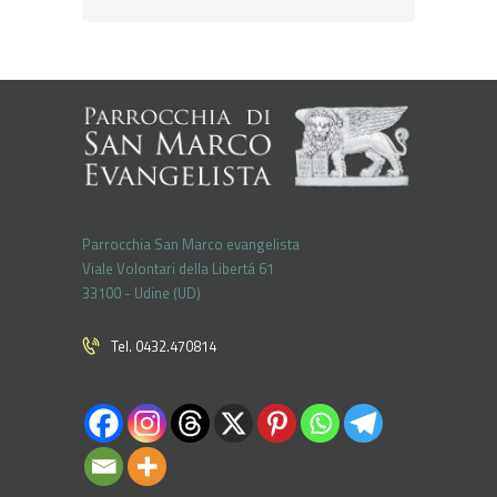
Parrocchia San Marco evangelista
Viale Volontari della Libertá 61
33100 - Udine (UD)
Tel. 0432.470814