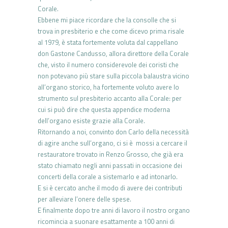
Corale.
Ebbene mi piace ricordare che la consolle che si
trova in presbiterio e che come dicevo prima risale
al 1979, è stata fortemente voluta dal cappellano
don Gastone Candusso, allora direttore della Corale
che, visto il numero considerevole dei coristi che
non potevano più stare sulla piccola balaustra vicino
all’organo storico, ha fortemente voluto avere lo
strumento sul presbiterio accanto alla Corale: per
cui si può dire che questa appendice moderna
dell’organo esiste grazie alla Corale.
Ritornando a noi, convinto don Carlo della necessità
di agire anche sull’organo, ci si è mossi a cercare il
restauratore trovato in Renzo Grosso, che già era
stato chiamato negli anni passati in occasione dei
concerti della corale a sistemarlo e ad intonarlo.
E si è cercato anche il modo di avere dei contributi
per alleviare l’onere delle spese.
E finalmente dopo tre anni di lavoro il nostro organo
ricomincia a suonare esattamente a 100 anni di