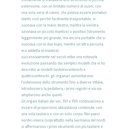
estensione, con un limitato numero di suoni, con
una sola serie di canne, che poteva essere portativo
(detto così perché facilmente trasportabile, si
suonava con la mano destra, mentre la sinistra
azionava un piccolo mantice) o positivo (strumento
leggermente più grande, ma ancora portatile che si
suonava con le due mani, mentre un’altra persona
era addetta al mantice)
successivamente nei secoli ebbe una notevole
evoluzione passando dai semplici modelli che vi ho
descritto ai modelli tardotrecenteschi e
quattrocenteschi: gli organari aumentarono
l’estensione dello strumento fino a diverse ottave,
introdussero la pedaliera, i primi registri e via via
ampliarono anche questi.
Gli organi italiani dei sec. XVI e XVII continuarono a
essere di proporzioni abbastanza contenute, con
una sola tastiera e con un solo corpo. Nei paesi
nordici invece (soprattutto nella Germania del nord)
si affermarono i primi strumenti con più tastiere e