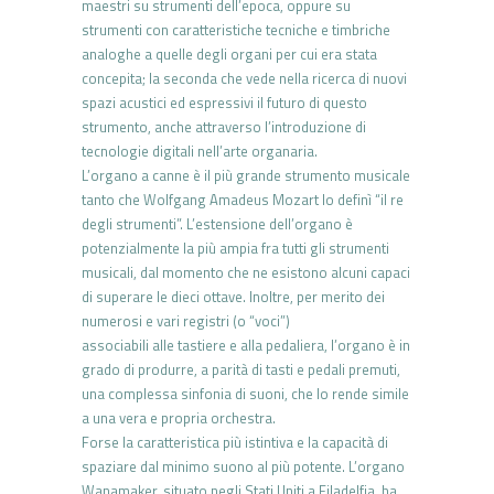
maestri su strumenti dell’epoca, oppure su
strumenti con caratteristiche tecniche e timbriche
analoghe a quelle degli organi per cui era stata
concepita; la seconda che vede nella ricerca di nuovi
spazi acustici ed espressivi il futuro di questo
strumento, anche attraverso l’introduzione di
tecnologie digitali nell’arte organaria.
L’organo a canne è il più grande strumento musicale
tanto che Wolfgang Amadeus Mozart lo definì “il re
degli strumenti”. L’estensione dell’organo è
potenzialmente la più ampia fra tutti gli strumenti
musicali, dal momento che ne esistono alcuni capaci
di superare le dieci ottave. Inoltre, per merito dei
numerosi e vari registri (o “voci”)
associabili alle tastiere e alla pedaliera, l’organo è in
grado di produrre, a parità di tasti e pedali premuti,
una complessa sinfonia di suoni, che lo rende simile
a una vera e propria orchestra.
Forse la caratteristica più istintiva e la capacità di
spaziare dal minimo suono al più potente. L’organo
Wanamaker, situato negli Stati Uniti a Filadelfia, ha