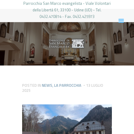
Parrocchia San Marco evangelista - Viale Volontari
della Libertá 61, 33100 - Udine (UD) - Tel.
0432.470814 - Fax. 0432.425973
PARROCCHIA DI SAN MARCO UDINE
HOME
LA PARROCCHIA
IL PARROCO
LE ATTIVITÀ
IL PERIODICO
PIERABECH
POSTED IN
NEWS
,
LA PARROCCHIA
13 LUGLIO
2025
FOTO E VIDEO
CONTATTI
LOGIN