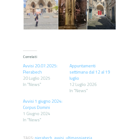
Correlati
Avvisi 20.07.2025:
Appuntamenti
Pierabech
settimana dal 12 al 19
20 Luglio 2025
luglio
In "News"
12 Luglio 2026
In "News"
Avvisi 1 giugno 2024:
Corpus Domini
1 Giugno 2024
In "News"
TAGS:
pierabech
,
avvisi
,
ultimaspiaggia