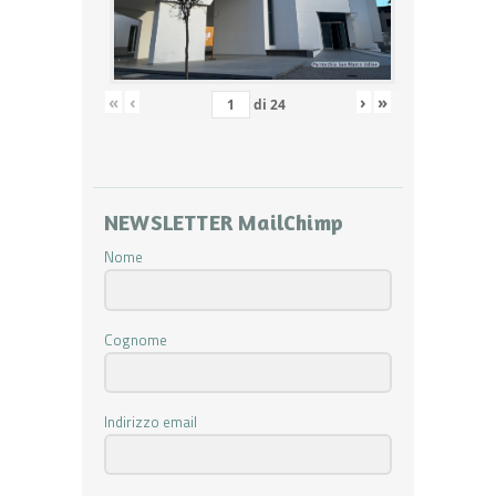
«
‹
›
»
di
24
NEWSLETTER MailChimp
Nome
Cognome
Indirizzo email