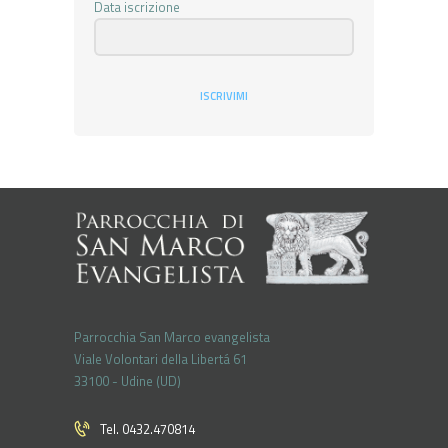
Data iscrizione
ISCRIVIMI
Parrocchia San Marco evangelista
Viale Volontari della Libertá 61
33100 - Udine (UD)
Tel. 0432.470814