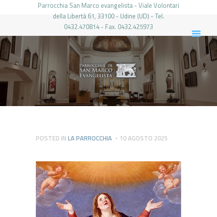
Parrocchia San Marco evangelista - Viale Volontari
della Libertá 61, 33100 - Udine (UD) - Tel.
0432.470814 - Fax. 0432.425973
PARROCCHIA DI SAN MARCO UDINE
HOME
LA PARROCCHIA
IL PARROCO
LE ATTIVITÀ
IL PERIODICO
PIERABECH
POSTED IN
LA PARROCCHIA
10 AGOSTO 2025
FOTO E VIDEO
CONTATTI
LOGIN