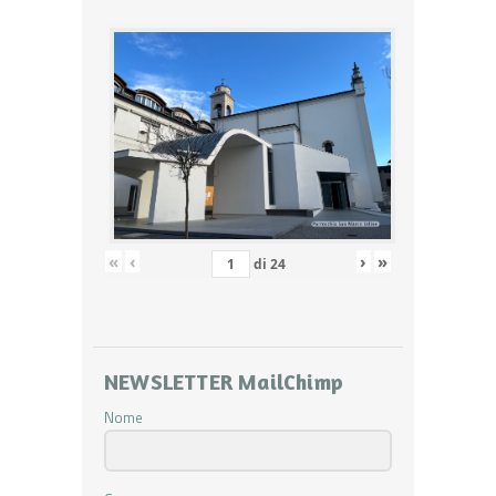
«
‹
›
»
di
24
NEWSLETTER MailChimp
Nome