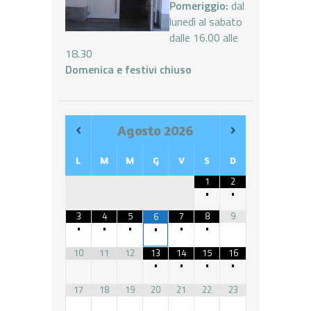
Pomeriggio:
dal
lunedì al sabato
dalle 16.00 alle
18.30
Domenica e festivi chiuso
Agosto
2026
L
M
M
G
V
S
D
1
2
•
•
3
4
5
7
8
9
6
•
•
•
•
•
•
10
11
12
13
14
15
16
•
•
•
•
17
18
19
20
21
22
23