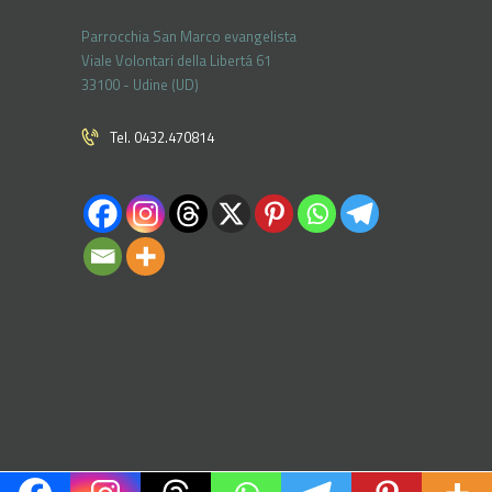
Parrocchia San Marco evangelista
Viale Volontari della Libertá 61
33100 - Udine (UD)
Tel. 0432.470814