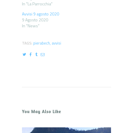
In "La Parrocchia"
Avvisi 9 agosto 2020
9 Agosto 2020
In "News"
TAGS:
pierabech
,
avvisi
You May Also Like