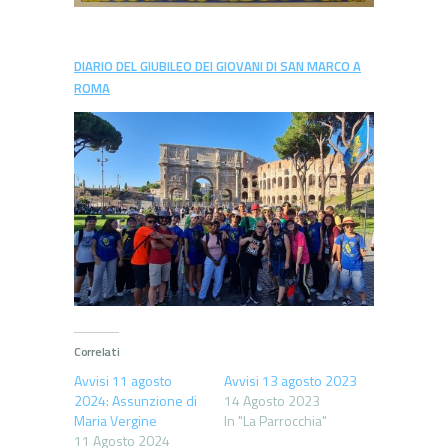
DIARIO DEL GIUBILEO DEI GIOVANI DI SAN MARCO A
ROMA
Correlati
Avvisi 11 agosto
Avvisi 13 agosto 2023
2024: Assunzione di
14 Agosto 2023
Maria Vergine
In "La Parrocchia"
11 Agosto 2024