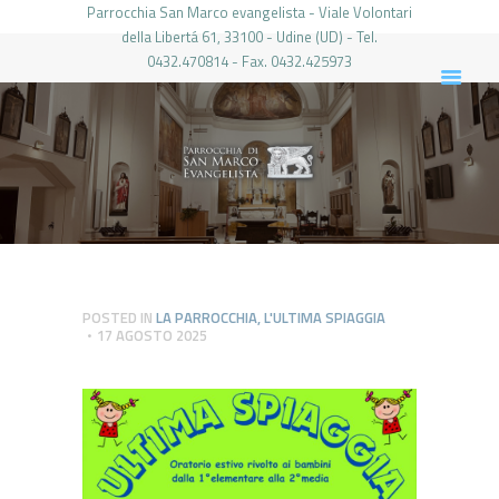
Parrocchia San Marco evangelista - Viale Volontari
della Libertá 61, 33100 - Udine (UD) - Tel.
0432.470814 - Fax. 0432.425973
PARROCCHIA DI SAN MARCO UDINE
HOME
LA PARROCCHIA
IL PARROCO
LE ATTIVITÀ
IL PERIODICO
PIERABECH
POSTED IN
LA PARROCCHIA
,
L'ULTIMA SPIAGGIA
17 AGOSTO 2025
FOTO E VIDEO
CONTATTI
LOGIN