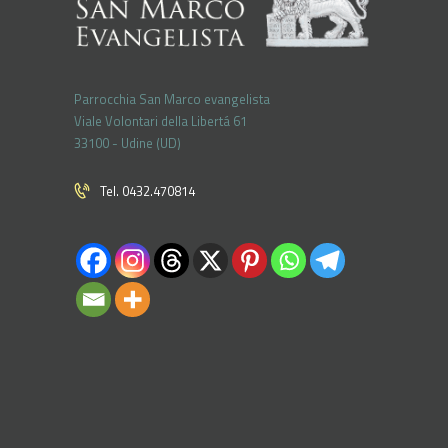
Parrocchia San Marco evangelista
Viale Volontari della Libertá 61
33100 - Udine (UD)
Tel. 0432.470814