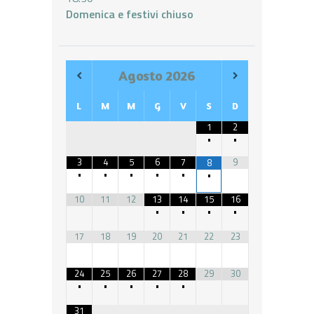
Domenica e festivi chiuso
Agosto
2026
L
M
M
G
V
S
D
1
2
•
•
3
4
5
6
7
9
8
•
•
•
•
•
•
10
11
12
13
14
15
16
•
•
•
•
17
18
19
20
21
22
23
24
25
26
27
28
29
30
•
•
•
•
•
31