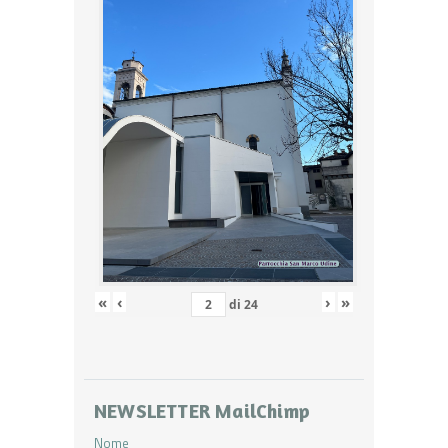
«
‹
›
»
di
24
NEWSLETTER MailChimp
Nome