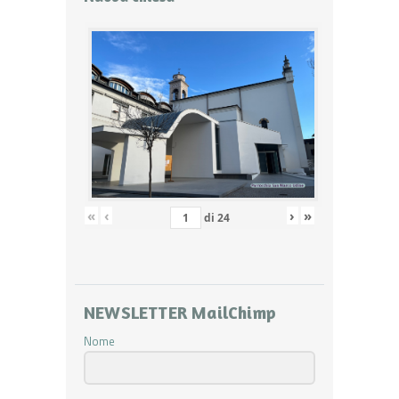
«
‹
›
»
di
24
NEWSLETTER MailChimp
Nome