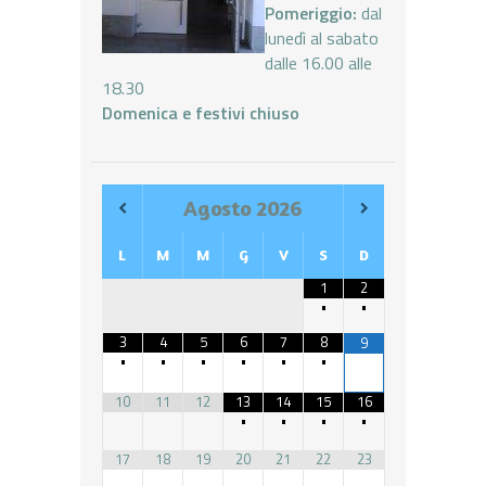
Pomeriggio:
dal
lunedì al sabato
dalle 16.00 alle
18.30
Domenica e festivi chiuso
Agosto
2026
L
M
M
G
V
S
D
1
2
•
•
3
4
5
6
7
8
9
•
•
•
•
•
•
10
11
12
13
14
15
16
•
•
•
•
17
18
19
20
21
22
23