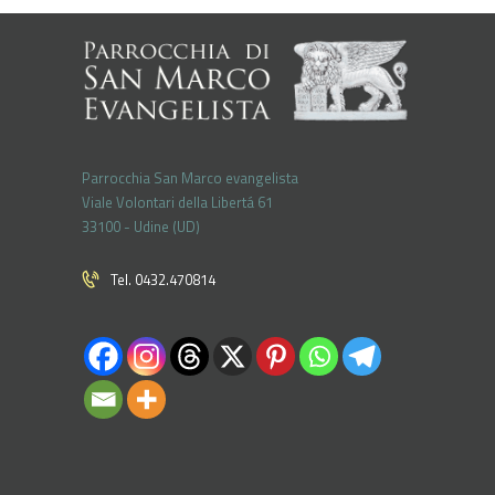
Parrocchia San Marco evangelista
Viale Volontari della Libertá 61
33100 - Udine (UD)
Tel. 0432.470814