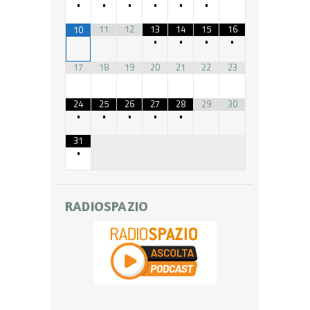
•
•
•
•
•
•
11
12
13
14
15
16
10
•
•
•
•
17
18
19
20
21
22
23
24
25
26
27
28
29
30
•
•
•
•
•
31
•
RADIOSPAZIO