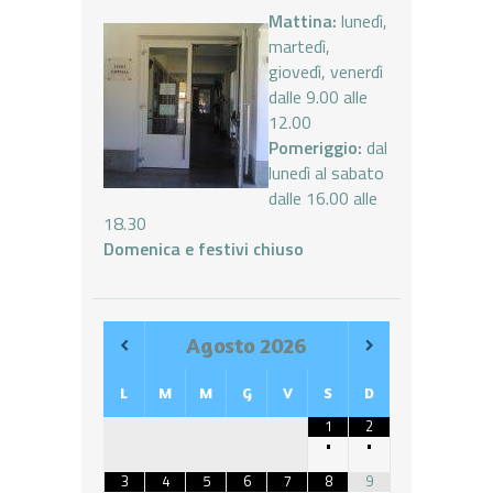
Mattina:
lunedì,
martedì,
giovedì, venerdì
dalle 9.00 alle
12.00
Pomeriggio:
dal
lunedì al sabato
dalle 16.00 alle
18.30
Domenica e festivi chiuso
Agosto
2026
L
M
M
G
V
S
D
1
2
•
•
3
4
5
6
7
8
9