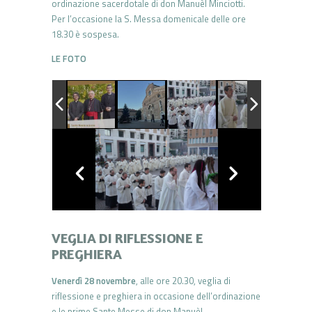
ordinazione sacerdotale di don Manuèl Minciotti.
Per l’occasione la S. Messa domenicale delle ore
18.30 è sospesa.
LE FOTO
VEGLIA DI RIFLESSIONE E
PREGHIERA
Venerdì 28 novembre
, alle ore 20.30, veglia di
riflessione e preghiera in occasione dell’ordinazione
e le prime Sante Messe di don Manuèl.