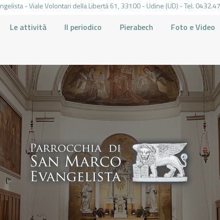
gelista - Viale Volontari della Libertá 61, 33100 - Udine (UD) - Tel. 0432
Le attività
Il periodico
Pierabech
Foto e Video
PARROCCHIA DI SAN MARCO UDINE
HOME
LA PARROCCHIA
IL PARROCO
LE ATTIVITÀ
IL PERIODICO
PIERABECH
FOTO E VIDEO