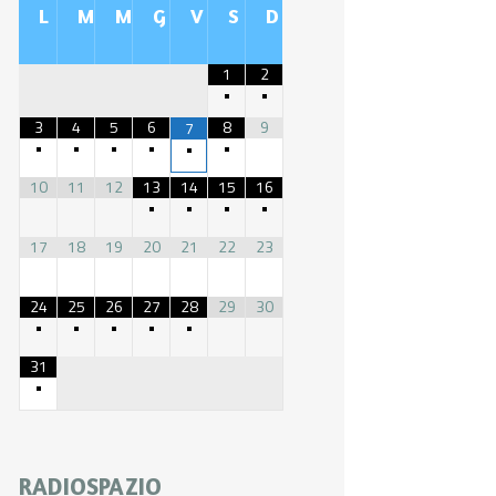
L
M
M
G
V
S
D
1
2
•
•
3
4
5
6
8
9
7
•
•
•
•
•
•
10
11
12
13
14
15
16
•
•
•
•
17
18
19
20
21
22
23
24
25
26
27
28
29
30
•
•
•
•
•
31
•
RADIOSPAZIO