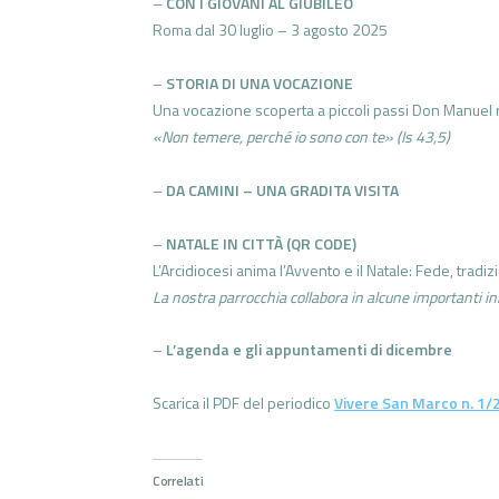
–
CON I GIOVANI AL GIUBILEO
Roma dal 30 luglio – 3 agosto 2025
–
STORIA DI UNA VOCAZIONE
Una vocazione scoperta a piccoli passi Don Manuel
«Non temere, perché io sono con te» (Is 43,5)
–
DA CAMINI – UNA GRADITA VISITA
–
NATALE IN CITTÀ (QR CODE)
L’Arcidiocesi anima l’Avvento e il Natale: Fede, tradiz
La nostra parrocchia collabora in alcune importanti ini
–
L’agenda e gli appuntamenti di dicembre
Scarica il PDF del periodico
Vivere San Marco n. 1/
Correlati