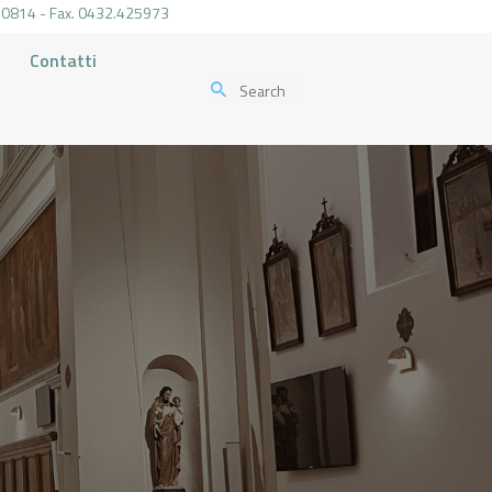
.470814 - Fax. 0432.425973
Contatti