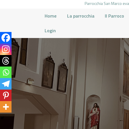
Parrocchia San Marco evan
Home
La parrocchia
Il Parroco
Login