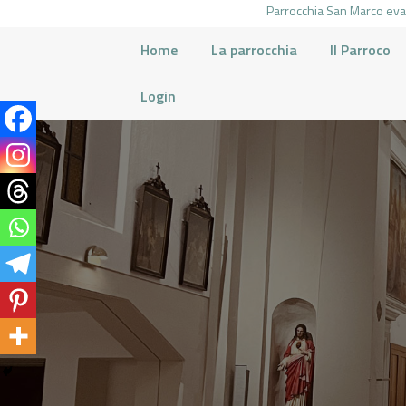
Parrocchia San Marco evan
Home
La parrocchia
Il Parroco
Login