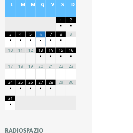
L
M
M
G
V
S
D
1
2
•
•
3
4
5
7
8
9
6
•
•
•
•
•
•
10
11
12
13
14
15
16
•
•
•
•
17
18
19
20
21
22
23
24
25
26
27
28
29
30
•
•
•
•
•
31
•
RADIOSPAZIO