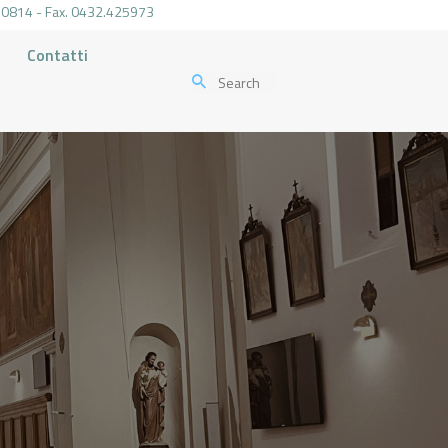
.470814 - Fax. 0432.425973
Contatti