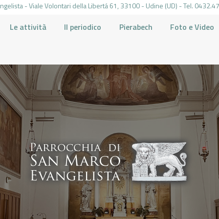
gelista - Viale Volontari della Libertá 61, 33100 - Udine (UD) - Tel. 0432
Le attività
Il periodico
Pierabech
Foto e Video
PARROCCHIA DI SAN MARCO UDINE
HOME
LA PARROCCHIA
IL PARROCO
LE ATTIVITÀ
IL PERIODICO
PIERABECH
FOTO E VIDEO