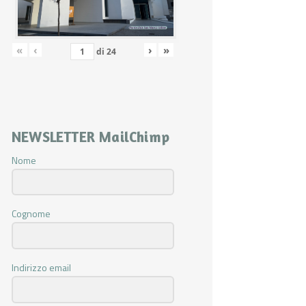
«
‹
›
»
di
24
NEWSLETTER MailChimp
Nome
Cognome
Indirizzo email