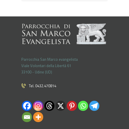
Parrocchia San Marco evangelista
Viale Volontari della Libertá 61
33100 - Udine (UD)
Tel. 0432.470814