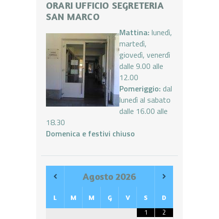
ORARI UFFICIO SEGRETERIA
SAN MARCO
Mattina:
lunedì,
martedì,
giovedì, venerdì
dalle 9.00 alle
12.00
Pomeriggio:
dal
lunedì al sabato
dalle 16.00 alle
18.30
Domenica e festivi chiuso
Agosto
2026
L
M
M
G
V
S
D
1
2