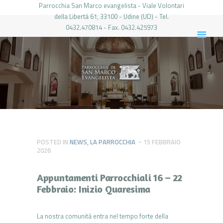
Parrocchia San Marco evangelista - Viale Volontari
della Libertá 61, 33100 - Udine (UD) - Tel.
0432.470814 - Fax. 0432.425973
PARROCCHIA DI SAN MARCO UDINE
HOME
LA PARROCCHIA
IL PARROCO
LE ATTIVITÀ
IL PERIODICO
PIERABECH
POSTED IN
NEWS
,
LA PARROCCHIA
15 FEBBRAIO
2026
FOTO E VIDEO
CONTATTI
Appuntamenti Parrocchiali 16 – 22
LOGIN
Febbraio: Inizio Quaresima
La nostra comunità entra nel tempo forte della