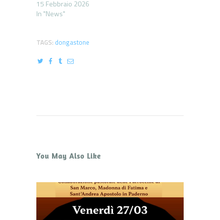
15 Febbraio 2026
In "News"
TAGS:
dongastone
You May Also Like