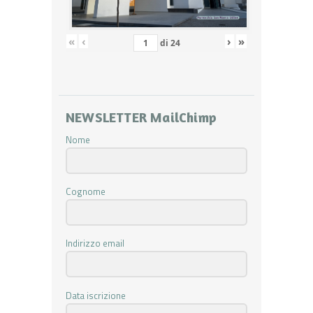
«
‹
›
»
di
24
NEWSLETTER MailChimp
Nome
Cognome
Indirizzo email
Data iscrizione