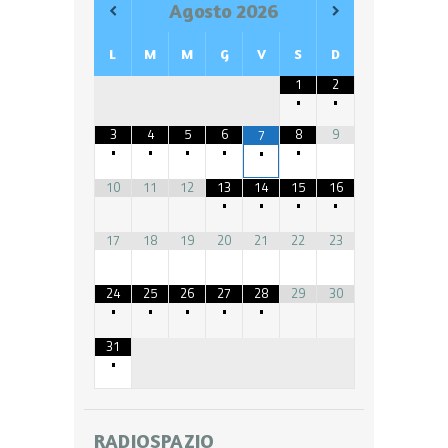
Agosto
2026
L
M
M
G
V
S
D
1
2
•
•
3
4
5
6
8
9
7
•
•
•
•
•
•
10
11
12
13
14
15
16
•
•
•
•
17
18
19
20
21
22
23
24
25
26
27
28
29
30
•
•
•
•
•
31
•
RADIOSPAZIO