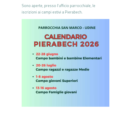
Sono aperte, presso l’ufficio parrocchiale, le
iscrizioni ai campi estivi a Pierabech.