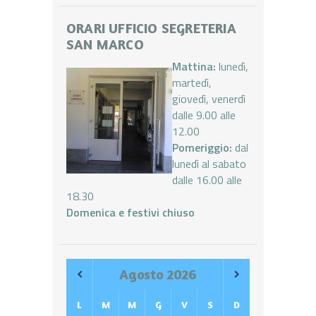
ORARI UFFICIO SEGRETERIA
SAN MARCO
Mattina:
lunedì,
martedì,
giovedì, venerdì
dalle 9.00 alle
12.00
Pomeriggio:
dal
lunedì al sabato
dalle 16.00 alle
18.30
Domenica e festivi chiuso
Agosto
2026
L
M
M
G
V
S
D