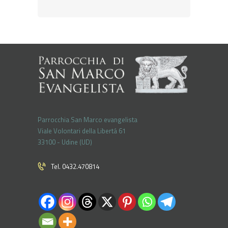
Parrocchia San Marco evangelista
Viale Volontari della Libertá 61
33100 - Udine (UD)
Tel. 0432.470814