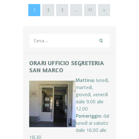
Paginazione
PAGE
1
PAGE
2
PAGE
3
…
PAGE
17
>
degli
articoli
Ricerca
per:
ORARI UFFICIO SEGRETERIA
SAN MARCO
Mattina:
lunedì,
martedì,
giovedì, venerdì
dalle 9.00 alle
12.00
Pomeriggio:
dal
lunedì al sabato
dalle 16.00 alle
18.30