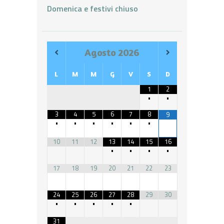
Domenica e festivi chiuso
Agosto
2026
L
M
M
G
V
S
D
1
2
•
•
3
4
5
6
7
8
9
•
•
•
•
•
•
10
11
12
13
14
15
16
•
•
•
•
17
18
19
20
21
22
23
24
25
26
27
28
29
30
•
•
•
•
•
31