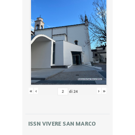
«
‹
›
»
di
24
ISSN VIVERE SAN MARCO