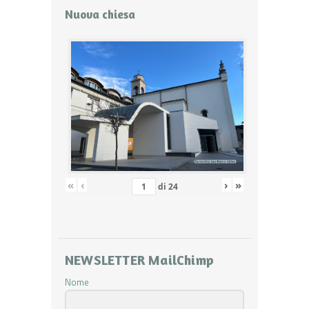
Nuova chiesa
«
‹
›
»
di
24
NEWSLETTER MailChimp
Nome