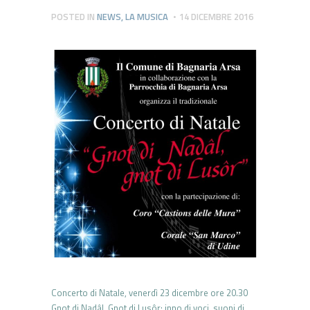
POSTED IN
NEWS
,
LA MUSICA
14 DICEMBRE 2016
Concerto di Natale, venerdì 23 dicembre ore 20.30
Gnot di Nadâl, Gnot di Lusôr: inno di voci, suoni di