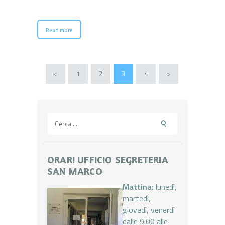
Read more
Paginazione
<
PAGE
1
PAGE
2
PAGE
3
PAGE
4
>
degli
articoli
Ricerca
per:
ORARI UFFICIO SEGRETERIA
SAN MARCO
Mattina:
lunedì,
martedì,
giovedì, venerdì
dalle 9.00 alle