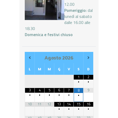
12.00
Pomeriggio:
dal
lunedì al sabato
dalle 16.00 alle
18.30
Domenica e festivi chiuso
Agosto
2026
L
M
M
G
V
S
D
1
2
•
•
3
4
5
6
7
9
8
•
•
•
•
•
•
10
11
12
13
14
15
16
•
•
•
•