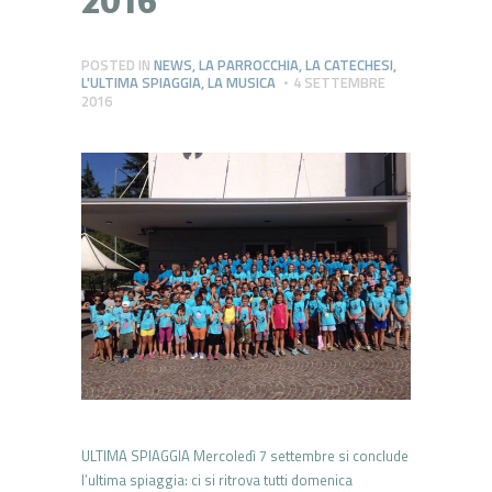
POSTED IN
NEWS
,
LA PARROCCHIA
,
LA CATECHESI
,
L'ULTIMA SPIAGGIA
,
LA MUSICA
4 SETTEMBRE
2016
ULTIMA SPIAGGIA Mercoledì 7 settembre si conclude
l’ultima spiaggia: ci si ritrova tutti domenica