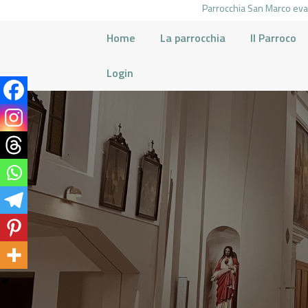
Parrocchia San Marco evan
Home
La parrocchia
Il Parroco
Login