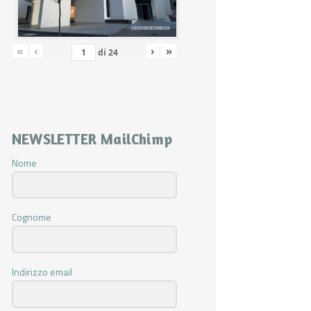
«
‹
›
»
di
24
NEWSLETTER MailChimp
Nome
Cognome
Indirizzo email