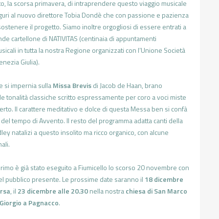
to, la scorsa primavera, di intraprendere questo viaggio musicale
uguri al nuovo direttore Tobia Dondè che con passione e pazienza
ostenere il progetto. Siamo inoltre orgogliosi di essere entrati a
ande cartellone di NATIVITAS (centinaia di appuntamenti
usicali in tutta la nostra Regione organizzati con l’Unione Società
Venezia Giulia).
e si impernia sulla
Missa Brevis
di Jacob de Haan, brano
 tonalità classiche scritto espressamente per coro a voci miste
rto. Il carattere meditativo e dolce di questa Messa ben si confà
i del tempo di Avvento. Il resto del programma adatta canti della
ley natalizi a questo insolito ma ricco organico, con alcune
ali.
l primo è già stato eseguito a Fiumicello lo scorso 20 novembre con
el pubblico presente. Le prossime date saranno il
18 dicembre
Arsa
, il
23 dicembre alle 20.30
nella nostra
chiesa di San Marco
 Giorgio a Pagnacco
.