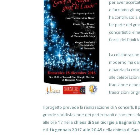
per aver accetta
e facciamo gli a
ha continuato a s
far parte del gr
concertistici e m
Corali del Friuli 
La collaborazion
moderno ma dalle
e banda da conce
alle celebrazion
tradizione e med
trascrizioni origin
Il progetto prevede la realizzazione di 4 concerti. I
grande soddisfazione dei partecipanti e consensi d
alle ore 17 nella
chiesa di San Giorgio a Bagnaria 
e il
14 gennaio 2017 alle 20.45
nella
chiesa di San