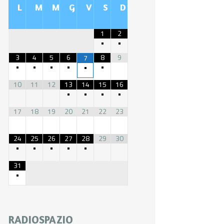
L
M
M
G
V
S
D
1
2
•
•
3
4
5
6
8
9
7
•
•
•
•
•
•
10
11
12
13
14
15
16
•
•
•
•
17
18
19
20
21
22
23
24
25
26
27
28
29
30
•
•
•
•
•
31
•
RADIOSPAZIO