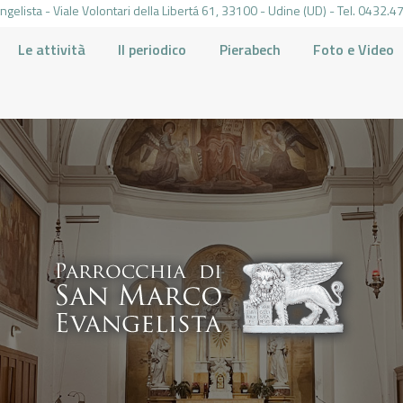
gelista - Viale Volontari della Libertá 61, 33100 - Udine (UD) - Tel. 0432
Le attività
Il periodico
Pierabech
Foto e Video
PARROCCHIA DI SAN MARCO UDINE
HOME
LA PARROCCHIA
IL PARROCO
LE ATTIVITÀ
IL PERIODICO
PIERABECH
FOTO E VIDEO