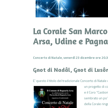
La Corale San Marco
Arsa, Udine e Pagna
Concerto di Natale, venerdì 23 dicembre ore 20.
Gnot di Nadâl, Gnot di Lusôr:
E’ questo il titolo del tradizionale Concerto di Nata
un progetto di co
e il Coro “Castio
sembrato un po’ a
della Corale rin