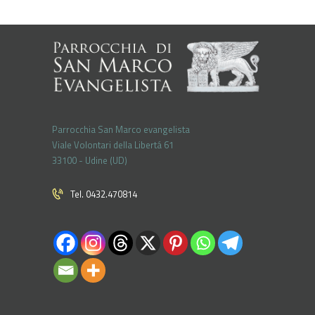
Parrocchia San Marco evangelista
Viale Volontari della Libertá 61
33100 - Udine (UD)
Tel. 0432.470814