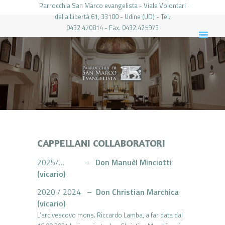
Parrocchia San Marco evangelista - Viale Volontari
della Libertá 61, 33100 - Udine (UD) - Tel.
0432.470814 - Fax. 0432.425973
PARROCCHIA DI SAN MARCO UDINE
HOME
LA PARROCCHIA
IL PARROCO
LE ATTIVITÀ
IL PERIODICO
PIERABECH
CAPPELLANI COLLABORATORI
FOTO E VIDEO
2025/… –
Don Manuèl Minciotti
CONTATTI
(vicario)
LOGIN
2020 / 2024 –
Don Christian Marchica
(vicario)
L’arcivescovo mons. Riccardo Lamba, a far data dal