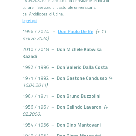
16.09.2024 ha incaricato don Christian Marchica di
curare il Servizio di pastorale universitaria
dell’Arcidiocesi di Udine.
leggi qui
1996 / 2024 –
Don Paolo De Re
(+ 11
marzo 2024)
2010 / 2018 –
Don Michele Kabwika
Kazadi
1992 / 1996 –
Don Valerio Dalla Costa
1971 / 1992 –
Don Gastone Candusso
(+
16.04.2011)
1967 / 1971 –
Don Bruno Buzzolini
1956 / 1967 –
Don Gelindo Lavaroni
(+
02.2000)
1954 / 1956 –
Don Dino Mantovani
1949 / 1954 –
Don Diego Morocutti