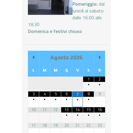
Pomeriggio:
dal
lunedì al sabato
dalle 16.00 alle
18.30
Domenica e festivi chiuso
Agosto
2026
L
M
M
G
V
S
D
1
2
•
•
3
4
5
6
8
9
7
•
•
•
•
•
•
10
11
12
13
14
15
16
•
•
•
•
17
18
19
20
21
22
23