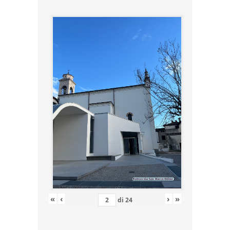
«
‹
›
»
di
24