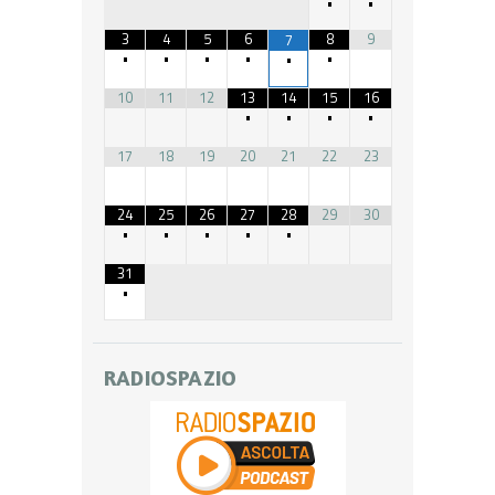
•
•
3
4
5
6
8
9
7
•
•
•
•
•
•
10
11
12
13
14
15
16
•
•
•
•
17
18
19
20
21
22
23
24
25
26
27
28
29
30
•
•
•
•
•
31
•
RADIOSPAZIO