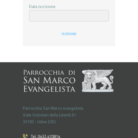
Data iscrizione
ISCRIVIMI
Parrocchia San Marco evangelista
Viale Volontari della Libertá 61
33100 - Udine (UD)
Tel. 0432.470814