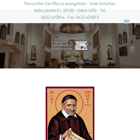
Parrocchia San Marco evangelista - Viale Volontari
della Libertá 61, 33100 - Udine (UD) - Tel.
0432.470814 - Fax. 0432.425973
PARROCCHIA DI SAN MARCO UDINE
HOME
LA PARROCCHIA
IL PARROCO
LE ATTIVITÀ
IL PERIODICO
PIERABECH
FOTO E VIDEO
CONTATTI
LOGIN