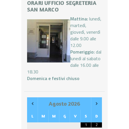
ORARI UFFICIO SEGRETERIA
SAN MARCO
Mattina:
lunedì,
martedì,
giovedì, venerdì
dalle 9.00 alle
12.00
Pomeriggio:
dal
lunedì al sabato
dalle 16.00 alle
18.30
Domenica e festivi chiuso
Agosto
2026
L
M
M
G
V
S
D
1
2