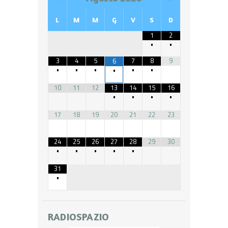
L
M
M
G
V
S
D
1
2
•
•
3
4
5
7
8
9
6
•
•
•
•
•
•
10
11
12
13
14
15
16
•
•
•
•
17
18
19
20
21
22
23
24
25
26
27
28
29
30
•
•
•
•
•
31
•
RADIOSPAZIO