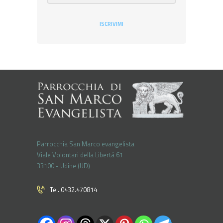
ISCRIVIMI
Parrocchia San Marco evangelista
Viale Volontari della Libertá 61
33100 - Udine (UD)
Tel. 0432.470814