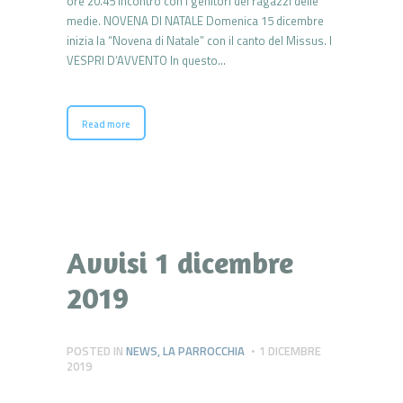
ore 20.45 incontro con i genitori dei ragazzi delle
medie. NOVENA DI NATALE Domenica 15 dicembre
inizia la “Novena di Natale” con il canto del Missus. I
VESPRI D’AVVENTO In questo…
Read more
Avvisi 1 dicembre
2019
POSTED IN
NEWS
,
LA PARROCCHIA
1 DICEMBRE
2019