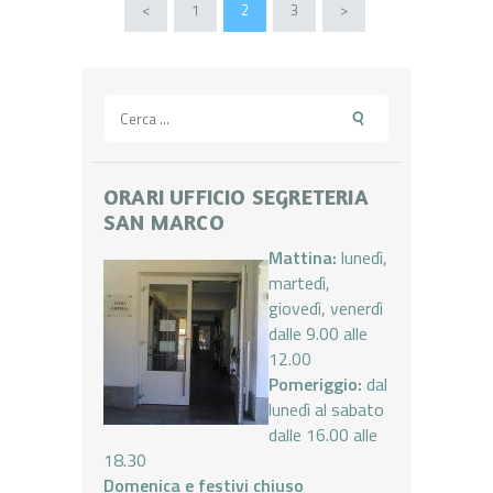
Paginazione
<
PAGE
1
PAGE
2
PAGE
3
>
degli
articoli
Ricerca
per:
ORARI UFFICIO SEGRETERIA
SAN MARCO
Mattina:
lunedì,
martedì,
giovedì, venerdì
dalle 9.00 alle
12.00
Pomeriggio:
dal
lunedì al sabato
dalle 16.00 alle
18.30
Domenica e festivi chiuso