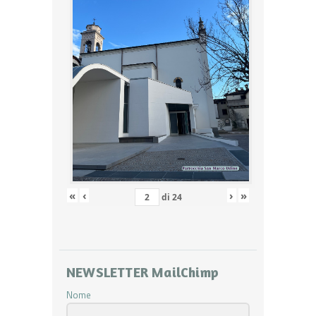
«
‹
›
»
di
24
NEWSLETTER MailChimp
Nome