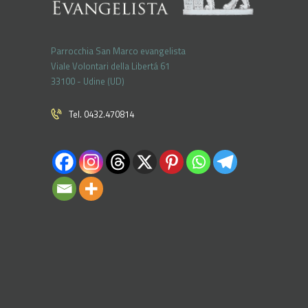
Parrocchia San Marco evangelista
Viale Volontari della Libertá 61
33100 - Udine (UD)
Tel. 0432.470814