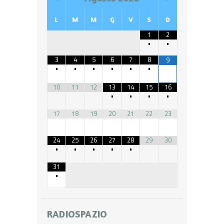
L
M
M
G
V
S
D
1
2
•
•
3
4
5
6
7
8
9
•
•
•
•
•
•
10
11
12
13
14
15
16
•
•
•
•
17
18
19
20
21
22
23
24
25
26
27
28
29
30
•
•
•
•
•
31
•
RADIOSPAZIO