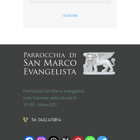
ISCRIVIMI
Parrocchia San Marco evangelista
Viale Volontari della Libertá 61
33100 - Udine (UD)
Tel. 0432.470814