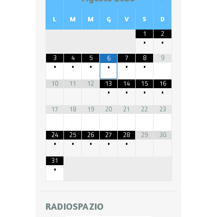
L
M
M
G
V
S
D
1
2
•
•
3
4
5
7
8
9
6
•
•
•
•
•
•
10
11
12
13
14
15
16
•
•
•
•
17
18
19
20
21
22
23
24
25
26
27
28
29
30
•
•
•
•
•
31
•
RADIOSPAZIO