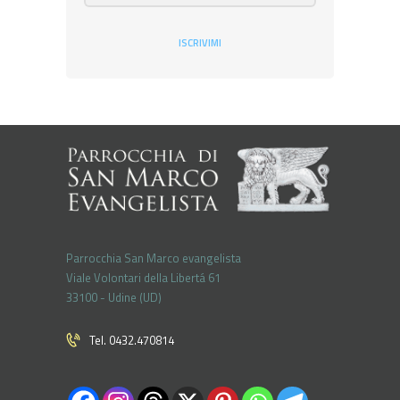
ISCRIVIMI
Parrocchia San Marco evangelista
Viale Volontari della Libertá 61
33100 - Udine (UD)
Tel. 0432.470814