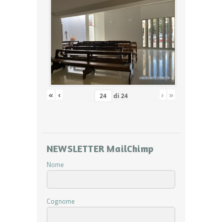
«
‹
›
»
di
24
NEWSLETTER MailChimp
Nome
Cognome