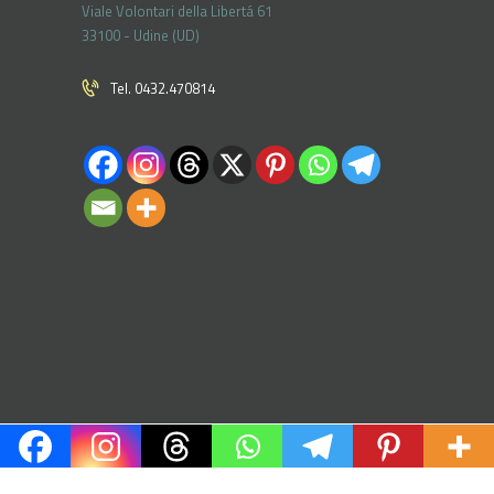
Viale Volontari della Libertá 61
33100 - Udine (UD)
Tel. 0432.470814