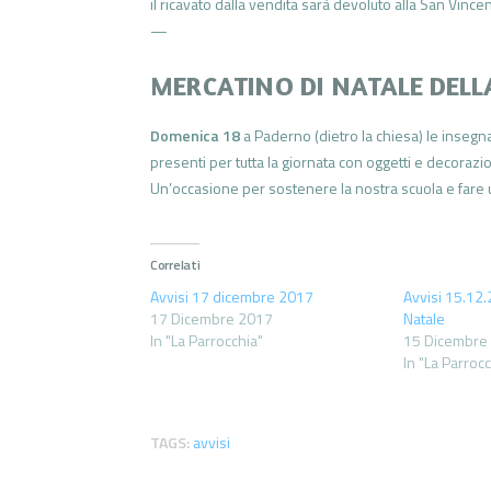
il ricavato dalla vendita sarà devoluto alla San Vince
—
MERCATINO DI NATALE DEL
Domenica 18
a Paderno (dietro la chiesa) le insegn
presenti per tutta la giornata con oggetti e decoraz
Un’occasione per sostenere la nostra scuola e fare 
Correlati
Avvisi 17 dicembre 2017
Avvisi 15.12
17 Dicembre 2017
Natale
In "La Parrocchia"
15 Dicembre
In "La Parroc
TAGS:
avvisi