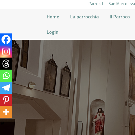
Parrocchia San Marco evan
Home
La parrocchia
Il Parroco
Login