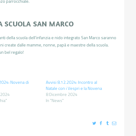
nzo parrocchiale.
LA SCUOLA SAN MARCO
anti della scuola dell’infanzia e nido integrato San Marco saranno
ioni create dalle mamme, nonne, papà e maestre della scuola.
un bel regalo!
.2024: Novena di
Avvisi 8.12.2024: Incontro al
Natale con i Vespri e la Novena
 2024
8 Dicembre 2024
chia"
In "News"