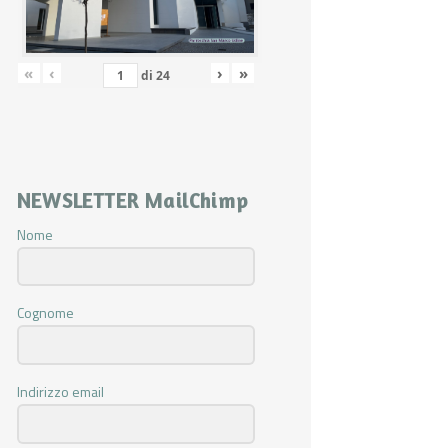
«
‹
›
»
di
24
NEWSLETTER MailChimp
Nome
Cognome
Indirizzo email