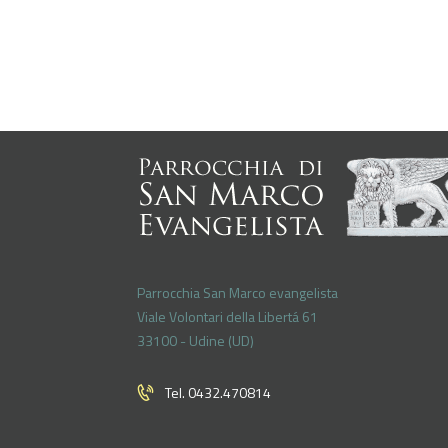
Parrocchia San Marco evangelista
Viale Volontari della Libertá 61
33100 - Udine (UD)
Tel. 0432.470814