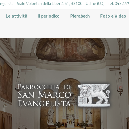
gelista - Viale Volontari della Libertá 61, 33100 - Udine (UD) - Tel. 0432
Le attività
Il periodico
Pierabech
Foto e Video
PARROCCHIA DI SAN MARCO UDINE
HOME
LA PARROCCHIA
IL PARROCO
LE ATTIVITÀ
IL PERIODICO
PIERABECH
FOTO E VIDEO