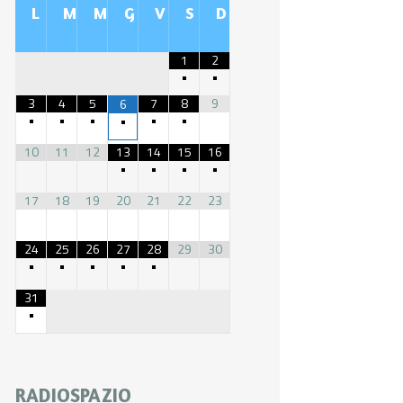
L
M
M
G
V
S
D
1
2
•
•
3
4
5
7
8
9
6
•
•
•
•
•
•
10
11
12
13
14
15
16
•
•
•
•
17
18
19
20
21
22
23
24
25
26
27
28
29
30
•
•
•
•
•
31
•
RADIOSPAZIO