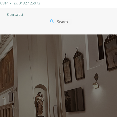
.470814 - Fax. 0432.425973
Contatti