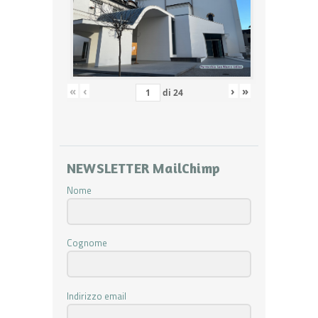
«
‹
›
»
di
24
NEWSLETTER MailChimp
Nome
Cognome
Indirizzo email