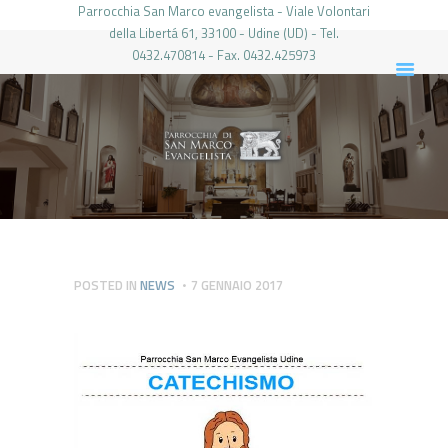
Parrocchia San Marco evangelista - Viale Volontari
della Libertá 61, 33100 - Udine (UD) - Tel.
0432.470814 - Fax. 0432.425973
PARROCCHIA DI SAN MARCO UDINE
HOME
LA PARROCCHIA
IL PARROCO
LE ATTIVITÀ
IL PERIODICO
PIERABECH
POSTED IN
NEWS
7 GENNAIO 2017
FOTO E VIDEO
CONTATTI
LOGIN