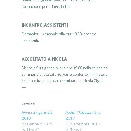
Sabato 14 gennaio alle ore 16.45 incontro di
formazione per i chierichetti.
—
INCONTRO ASSISTENTI
Domenica 15 gennaio alle ore 19.30 incontro
assistenti.
—
ACCOLITATO A NICOLA
Mercoledì 11 gennaio, alle ore 19.00 nella chiesa del
seminario di Castellerio, verrà conferito il ministero
dell’accolitato al nostro seminarista Nicola Zignin.
—
Correlati
Avvisi 27 gennaio
Avvisi 10 settembre
2019
2017
27 Gennaio 2019
10 Settembre 2017
In "News"
In "News"