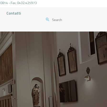
.470814 - Fax. 0432.425973
Contatti