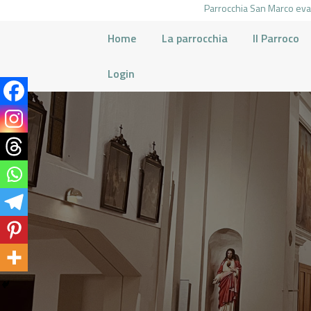
Parrocchia San Marco evan
Home
La parrocchia
Il Parroco
Login