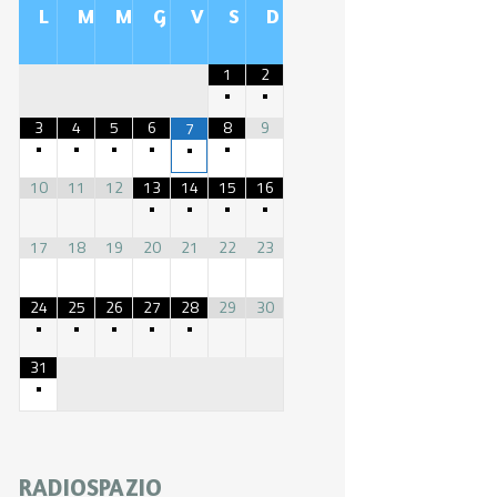
L
M
M
G
V
S
D
1
2
•
•
3
4
5
6
8
9
7
•
•
•
•
•
•
10
11
12
13
14
15
16
•
•
•
•
17
18
19
20
21
22
23
24
25
26
27
28
29
30
•
•
•
•
•
31
•
RADIOSPAZIO