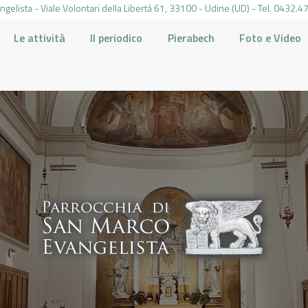
gelista - Viale Volontari della Libertá 61, 33100 - Udine (UD) - Tel. 0432
Le attività
Il periodico
Pierabech
Foto e Video
PARROCCHIA DI SAN MARCO UDINE
HOME
LA PARROCCHIA
IL PARROCO
LE ATTIVITÀ
IL PERIODICO
PIERABECH
FOTO E VIDEO