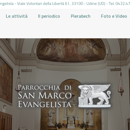
gelista - Viale Volontari della Libertá 61, 33100 - Udine (UD) - Tel. 0432
Le attività
Il periodico
Pierabech
Foto e Video
PARROCCHIA DI SAN MARCO UDINE
HOME
LA PARROCCHIA
IL PARROCO
LE ATTIVITÀ
IL PERIODICO
PIERABECH
FOTO E VIDEO