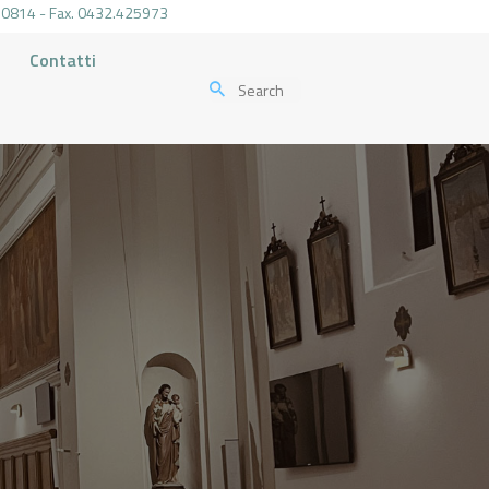
.470814 - Fax. 0432.425973
Contatti