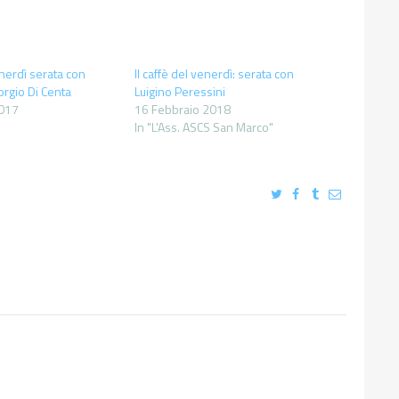
enerdì serata con
Il caffè del venerdì: serata con
rgio Di Centa
Luigino Peressini
2017
16 Febbraio 2018
In "L'Ass. ASCS San Marco"