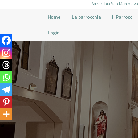
Parrocchia San Marco evan
Home
La parrocchia
Il Parroco
Login