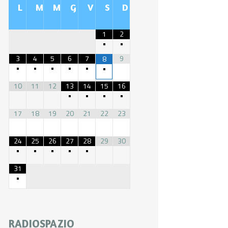
L
M
M
G
V
S
D
1
2
•
•
3
4
5
6
7
9
8
•
•
•
•
•
•
10
11
12
13
14
15
16
•
•
•
•
17
18
19
20
21
22
23
24
25
26
27
28
29
30
•
•
•
•
•
31
•
RADIOSPAZIO