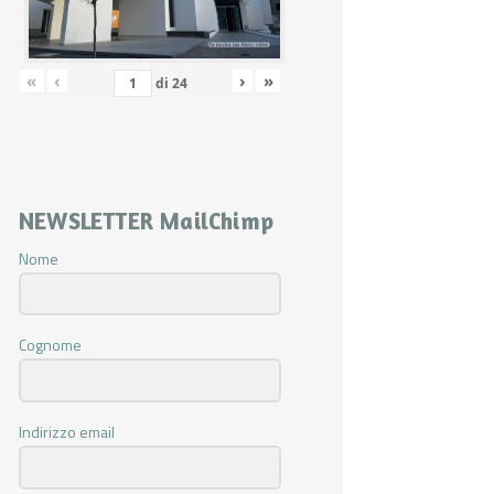
«
‹
›
»
di
24
NEWSLETTER MailChimp
Nome
Cognome
Indirizzo email