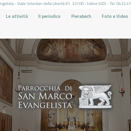
gelista - Viale Volontari della Libertá 61, 33100 - Udine (UD) - Tel. 0432
Le attività
Il periodico
Pierabech
Foto e Video
PARROCCHIA DI SAN MARCO UDINE
HOME
LA PARROCCHIA
IL PARROCO
LE ATTIVITÀ
IL PERIODICO
PIERABECH
FOTO E VIDEO