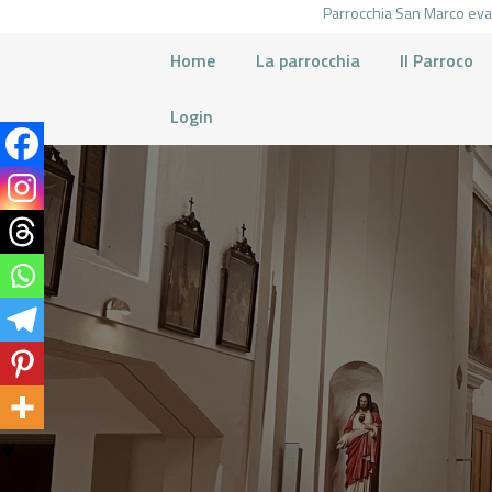
Parrocchia San Marco evan
Home
La parrocchia
Il Parroco
Login