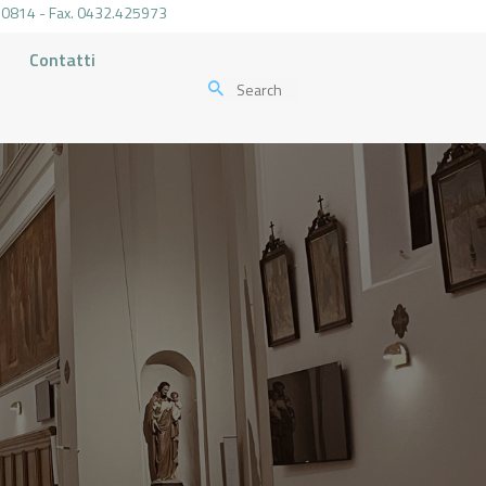
.470814 - Fax. 0432.425973
Contatti