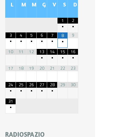
L
M
M
G
V
S
D
1
2
•
•
3
4
5
6
7
9
8
•
•
•
•
•
•
10
11
12
13
14
15
16
•
•
•
•
17
18
19
20
21
22
23
24
25
26
27
28
29
30
•
•
•
•
•
31
•
RADIOSPAZIO