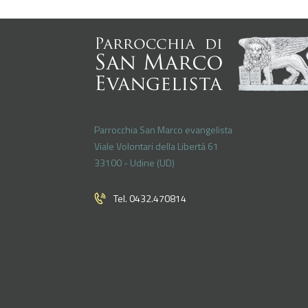
Parrocchia San Marco evangelista
Viale Volontari della Libertá 61
33100 - Udine (UD)
Tel. 0432.470814