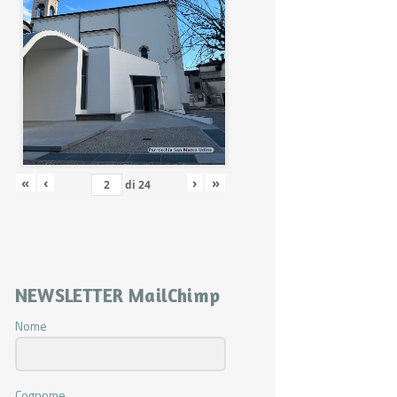
«
‹
›
»
di
24
NEWSLETTER MailChimp
Nome
Cognome