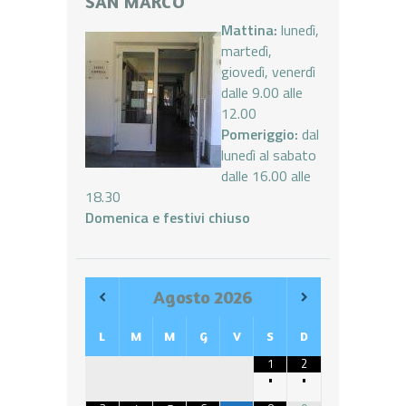
SAN MARCO
Mattina:
lunedì,
martedì,
giovedì, venerdì
dalle 9.00 alle
12.00
Pomeriggio:
dal
lunedì al sabato
dalle 16.00 alle
18.30
Domenica e festivi chiuso
Agosto
2026
L
M
M
G
V
S
D
1
2
•
•