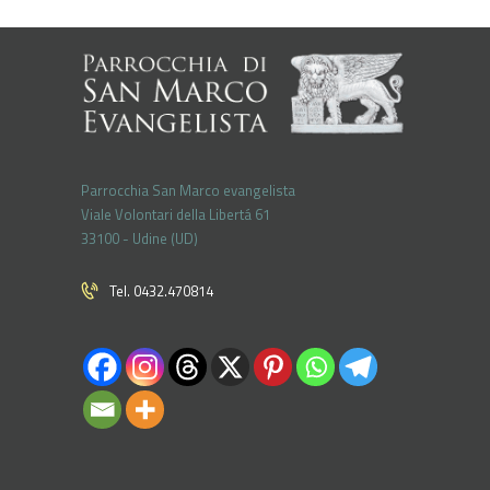
Parrocchia San Marco evangelista
Viale Volontari della Libertá 61
33100 - Udine (UD)
Tel. 0432.470814