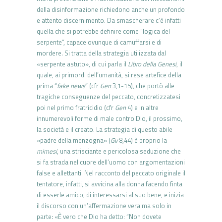
della disinformazione richiedono anche un profondo
e attento discernimento. Da smascherare c’è infatti
quella che si potrebbe definire come “logica del
serpente”, capace ovunque di camuffarsi e di
mordere. Si tratta della strategia utilizzata dal
«serpente astuto», di cui parla il
Libro della Genesi
, il
quale, ai primordi dell’umanità, si rese artefice della
prima “
fake news
” (cfr
Gen
3,1-15), che portò alle
tragiche conseguenze del peccato, concretizzatesi
poi nel primo fratricidio (cfr
Gen
4) e in altre
innumerevoli forme di male contro Dio, il prossimo,
la società e il creato. La strategia di questo abile
«padre della menzogna» (
Gv
8,44) è proprio la
mimesi
, una strisciante e pericolosa seduzione che
si fa strada nel cuore dell’uomo con argomentazioni
false e allettanti. Nel
racconto del peccato originale il
tentatore, infatti, si avvicina alla donna facendo finta
di esserle amico, di interessarsi al suo bene, e inizia
il discorso con un’affermazione vera ma solo in
parte: «È vero che Dio ha detto: “Non dovete