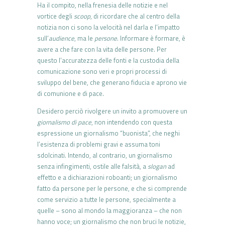
Ha il compito, nella frenesia delle notizie e nel
vortice degli
scoop
, di ricordare che al centro della
notizia non ci sono la velocità nel darla e l’impatto
sull’
audience
, ma le
persone
. Informare è formare, è
avere a che fare con la vita delle persone. Per
questo l’accuratezza delle fonti e la custodia della
comunicazione sono veri e propri processi di
sviluppo del bene, che generano fiducia e aprono vie
di comunione e di pace.
Desidero perciò rivolgere un invito a promuovere un
giornalismo di pace
, non intendendo con questa
espressione un giornalismo “buonista”, che neghi
l’esistenza di problemi gravi e assuma toni
sdolcinati. Intendo, al contrario, un giornalismo
senza infingimenti, ostile alle falsità, a
slogan
ad
effetto e a dichiarazioni roboanti; un giornalismo
fatto da persone per le persone, e che si comprende
come servizio a tutte le persone, specialmente a
quelle – sono al mondo la maggioranza – che non
hanno voce; un giornalismo che non bruci le notizie,