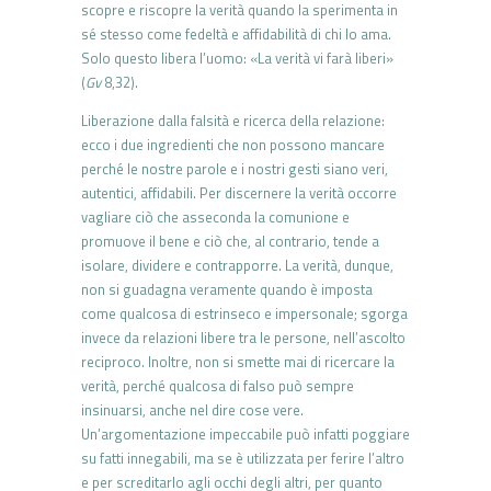
scopre e riscopre la verità quando la sperimenta in
sé stesso come fedeltà e affidabilità di chi lo ama.
Solo questo libera l’uomo: «La verità vi farà liberi»
(
Gv
8,32).
Liberazione dalla falsità e ricerca della relazione:
ecco i due ingredienti che non possono mancare
perché le nostre parole e i nostri gesti siano veri,
autentici, affidabili. Per discernere la verità occorre
vagliare ciò che asseconda la comunione e
promuove il bene e ciò che, al contrario, tende a
isolare, dividere e contrapporre. La verità, dunque,
non si guadagna veramente quando è imposta
come qualcosa di estrinseco e impersonale; sgorga
invece da relazioni libere tra le persone, nell’ascolto
reciproco. Inoltre, non si smette mai di ricercare la
verità, perché qualcosa di falso può sempre
insinuarsi, anche nel dire cose vere.
Un’argomentazione impeccabile può infatti poggiare
su fatti innegabili, ma se è utilizzata per ferire l’altro
e per screditarlo agli occhi degli altri, per quanto