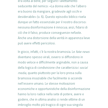
era volta al bene, per seguire l’allettamento
seducente del nemico: «La donna vide che l’albero
era buono da mangiare, gradevole agli occhi e
desiderabile» (v. 6). Questo episodio biblico rivela
dunque un fatto essenziale per il nostro discorso:
nessuna disinformazione è innocua; anzi, fidarsi di
ciò che è falso, produce conseguenze nefaste.
Anche una distorsione della verità in apparenza lieve
può avere effetti pericolosi.
In gioco, infatti, c’è la nostra bramosia. Le
fake news
diventano spesso virali, ovvero si diffondono in
modo veloce e difficilmente arginabile, non a causa
della logica di condivisione che caratterizza i
social
media
, quanto piuttosto per la loro presa sulla
bramosia insaziabile che facilmente si accende
nell’essere umano. Le stesse motivazioni
economiche e opportunistiche della disinformazione
hanno la loro radice nella sete di potere, avere e
godere, che in ultima analisi ci rende vittime di un
imbroglio molto più tragico di ogni sua singola