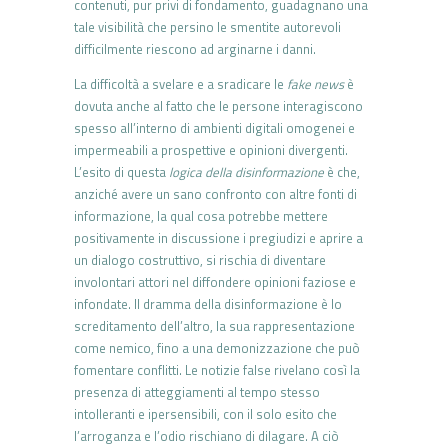
contenuti, pur privi di fondamento, guadagnano una
tale visibilità che persino le smentite autorevoli
difficilmente riescono ad arginarne i danni.
La difficoltà a svelare e a sradicare le
fake news
è
dovuta anche al fatto che le persone interagiscono
spesso all’interno di ambienti digitali omogenei e
impermeabili a prospettive e opinioni divergenti.
L’esito di questa
logica della disinformazione
è che,
anziché avere un sano confronto con altre fonti di
informazione, la qual cosa potrebbe mettere
positivamente in discussione i pregiudizi e aprire a
un dialogo costruttivo, si rischia di diventare
involontari attori nel diffondere opinioni faziose e
infondate. Il dramma della disinformazione è lo
screditamento dell’altro, la sua rappresentazione
come nemico, fino a una demonizzazione che può
fomentare conflitti. Le notizie false rivelano così la
presenza di atteggiamenti al tempo stesso
intolleranti e ipersensibili, con il solo esito che
l’arroganza e l’odio rischiano di dilagare. A ciò