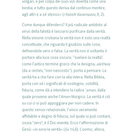
volgari, e per colpa dei suoi vizi diventa come una
bestia; e tutto questo deriva dal continuo mentire,
agli altri e a sé stesso» (
I fratelli Karamazov
, II, 2).
Come dunque difenderci? Il più radicale antidoto al
virus della falsità è lasciarsi purificare dalla verità.
Nella visione cristiana la verità non è solo una realtà
concettuale, che riguarda il giudizio sulle cose,
definendole vere o false. La verità non è soltanto il
portare alla luce cose oscure, “svelare la realtà”,
come l’antico termine greco che la designa,
aletheia
(da
a-lethès
, “non nascosto”), porta a pensare. La
verità ha a che fare con la vita intera. Nella Bibbia,
porta con sé i significati di sostegno, solidità,
fiducia, come dà a intendere la radice ‘
aman
, dalla
quale proviene anche l’
Amen
liturgico. La verità è ciò
su cui ci si può appoggiare per non cadere. In
questo senso relazionale, l’unico veramente
affidabile e degno di fiducia, sul quale si può contare,
ossia “vero”, è il Dio vivente. Ecco l’affermazione di
Gesù: «
Io sono
la verità» (
Gv
14,6). L’uomo, allora,