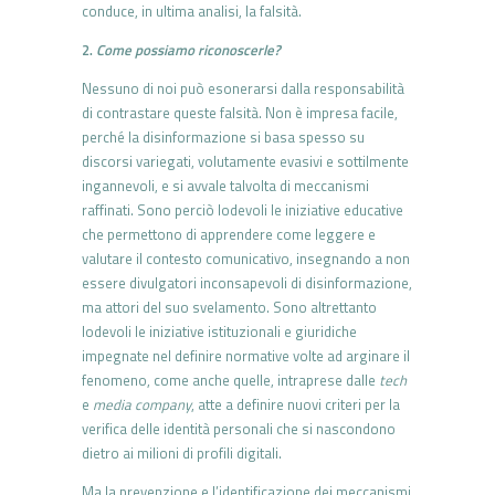
conduce, in ultima analisi, la falsità.
2.
Come possiamo riconoscerle?
Nessuno di noi può esonerarsi dalla responsabilità
di contrastare queste falsità. Non è impresa facile,
perché la disinformazione si basa spesso su
discorsi variegati, volutamente evasivi e sottilmente
ingannevoli, e si avvale talvolta di meccanismi
raffinati. Sono perciò lodevoli le iniziative educative
che permettono di apprendere come leggere e
valutare il contesto comunicativo, insegnando a non
essere divulgatori inconsapevoli di disinformazione,
ma attori del suo svelamento. Sono altrettanto
lodevoli le iniziative istituzionali e giuridiche
impegnate nel definire normative volte ad arginare il
fenomeno, come anche quelle, intraprese dalle
tech
e
media company
, atte a definire nuovi criteri per la
verifica delle identità personali che si nascondono
dietro ai milioni di profili digitali.
Ma la prevenzione e l’identificazione dei meccanismi