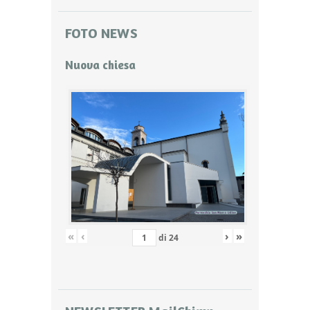
FOTO NEWS
Nuova chiesa
«
‹
›
»
di
24