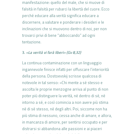
manifestazione: quello del male, che si muove di
falsità in falsità per rubarci la libertà del cuore. Ecco
perché educare alla verità significa educare a
discernere, a valutare e ponderare i desideri e le
inclinazioni che si muovono dentro di noi, per non
trovarci privi di bene “abboccando” ad ogni
tentazione.
3.
«La verità vi farà liberi» (Gv 8,32)
La continua contaminazione con un linguaggio
ingannevole finisce infatti per offuscare l’interiorità
della persona. Dostoevskij scrisse qualcosa di
notevole in tal senso: «Chi mente a sé stesso e
ascolta le proprie menzogne arriva al punto di non
poter più distinguere la verità, né dentro di sé, né
intorno a sé, e così comincia a non avere più stima
né di sé stesso, né degli altri. Poi, siccome non ha
più stima di nessuno, cessa anche di amare, e allora,
in mancanza di amore, per sentirsi occupato e per
distrarsi si abbandona alle passioni e ai piaceri