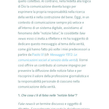
quello collettivo. Al contrario, nella fedeltà alla logica
di Dio la comunicazione diventa luogo per
esprimere la propria responsabilità nella ricerca
della verità e nella costruzione del bene. Oggi, in un
contesto di comunicazione sempre più veloce e
all’interno di un sistema digitale, assistiamo al
fenomeno delle “notizie false”, le cosiddette
fake
news
: esso ci invita a riflettere e mi ha suggerito di
dedicare questo messaggio al tema della verità,
come già hanno fatto più volte i miei predecessori a
partire da
Paolo VI
(cfr
Messaggio
1972:
Le
comunicazioni sociali al servizio della verità
). Vorrei
così offrire un contributo al comune impegno per
prevenire la diffusione delle notizie false e per
riscoprire il valore della professione giornalistica e
la responsabilità personale di ciascuno nella
comunicazione della verità.
1.
Che cosa c’è di falso nelle “notizie false”?
Fake news
è un termine discusso e oggetto di
dibattito. Generalmente riguarda la disinformazione