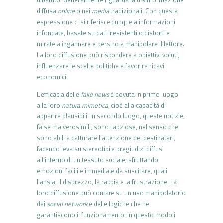
diffusa
online
o nei
media
tradizionali. Con questa
espressione ci si riferisce dunque a informazioni
infondate, basate su dati inesistenti o distorti e
mirate a ingannare e persino a manipolare il lettore.
La loro diffusione può rispondere a obiettivi voluti,
influenzare le scelte politiche e favorire ricavi
economici.
L’efficacia delle
fake news
è dovuta in primo luogo
alla loro
natura mimetica
, cioè alla capacità di
apparire plausibili. In secondo luogo, queste notizie,
false ma verosimili, sono capziose, nel senso che
sono abili a catturare l’attenzione dei destinatari,
facendo leva su stereotipi e pregiudizi diffusi
all’interno di un tessuto sociale, sfruttando
emozioni facili e immediate da suscitare, quali
l’ansia, il disprezzo, la rabbia e la frustrazione. La
loro diffusione può contare su un uso manipolatorio
dei
social network
e delle logiche che ne
garantiscono il funzionamento: in questo modo i