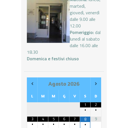
martedì,
giovedì, venerdì
dalle 9.00 alle
12.00
Pomeriggio:
dal
lunedì al sabato
dalle 16.00 alle
18.30
Domenica e festivi chiuso
Agosto
2026
L
M
M
G
V
S
D
1
2
•
•
3
4
5
6
7
9
8
•
•
•
•
•
•