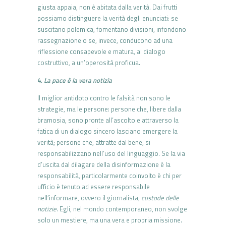
giusta appaia, non è abitata dalla verità. Dai frutti
possiamo distinguere la verità degli enunciati: se
suscitano polemica, fomentano divisioni, infondono
rassegnazione o se, invece, conducono ad una
riflessione consapevole e matura, al dialogo
costruttivo, a un’operosità proficua.
4.
La pace è la vera notizia
Il miglior antidoto contro le falsità non sono le
strategie, ma le persone: persone che, libere dalla
bramosia, sono pronte all’ascolto e attraverso la
fatica di un dialogo sincero lasciano emergere la
verità; persone che, attratte dal bene, si
responsabilizzano nell’uso del linguaggio. Se la via
d’uscita dal dilagare della disinformazione è la
responsabilità, particolarmente coinvolto è chi per
ufficio è tenuto ad essere responsabile
nell’informare, ovvero il giornalista,
custode delle
notizie
. Egli, nel mondo contemporaneo, non svolge
solo un mestiere, ma una vera e propria missione.