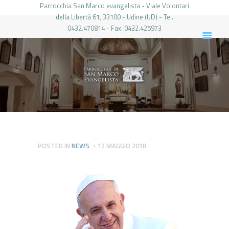
Parrocchia San Marco evangelista - Viale Volontari
della Libertá 61, 33100 - Udine (UD) - Tel.
0432.470814 - Fax. 0432.425973
PARROCCHIA DI SAN MARCO UDINE
HOME
LA PARROCCHIA
IL PARROCO
LE ATTIVITÀ
IL PERIODICO
PIERABECH
POSTED IN
NEWS
12 MAGGIO 2018
FOTO E VIDEO
CONTATTI
LOGIN