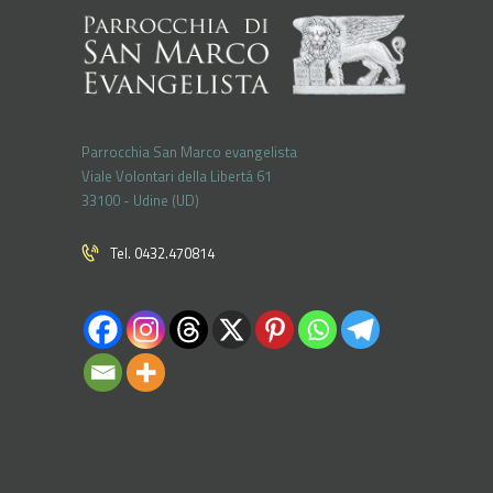
Parrocchia San Marco evangelista
Viale Volontari della Libertá 61
33100 - Udine (UD)
Tel. 0432.470814