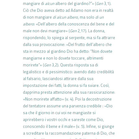
mangiare di
alcun
albero del giardino?”» (
Gen
3,1).
Ciò che Dio aveva detto ad Adamo non era in realtà
di non mangiare
di alcun albero
, ma solo
di un
albero
: «Dell’albero della conoscenza del bene e del
male non devi mangiare» (
Gen
2,17). La donna,
rispondendo, lo spiega al serpente, ma si fa attrarre
dalla sua provocazione: «Del frutto dell’albero che
sta in mezzo al giardino Dio ha detto: “Non dovete
mangiarne e non lo dovete toccare, altrimenti
morirete”» (
Gen
3,2). Questa risposta sa di
legalistico e di pessimistico: avendo dato credibilità
al falsario, lasciandosi attirare dalla sua
impostazione dei fatti, la donna si fa sviare. Così,
dapprima presta attenzione alla sua rassicurazione:
«Non morirete affatto» (v. 4). Poi la decostruzione
del tentatore assume una parvenza credibile : «Dio
sa che il giorno in cui voi ne mangiaste si
aprirebbero i vostri occhi e sareste come Dio,
conoscendo il bene e il male» (v. 5). Infine, si giunge
a screditare la raccomandazione paterna di Dio, che