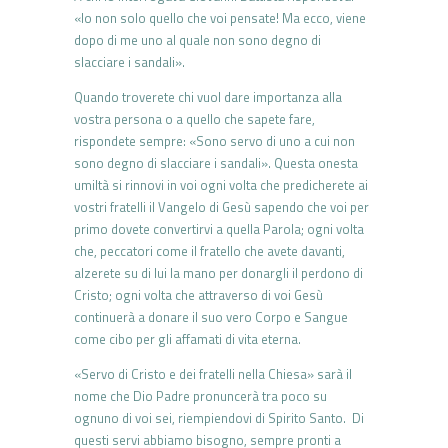
«Io non solo quello che voi pensate! Ma ecco, viene
dopo di me uno al quale non sono degno di
slacciare i sandali».
Quando troverete chi vuol dare importanza alla
vostra persona o a quello che sapete fare,
rispondete sempre: «Sono servo di uno a cui non
sono degno di slacciare i sandali». Questa onesta
umiltà si rinnovi in voi ogni volta che predicherete ai
vostri fratelli il Vangelo di Gesù sapendo che voi per
primo dovete convertirvi a quella Parola; ogni volta
che, peccatori come il fratello che avete davanti,
alzerete su di lui la mano per donargli il perdono di
Cristo; ogni volta che attraverso di voi Gesù
continuerà a donare il suo vero Corpo e Sangue
come cibo per gli affamati di vita eterna.
«Servo di Cristo e dei fratelli nella Chiesa» sarà il
nome che Dio Padre pronuncerà tra poco su
ognuno di voi sei, riempiendovi di Spirito Santo. Di
questi servi abbiamo bisogno, sempre pronti a