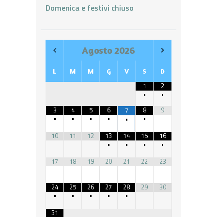
Domenica e festivi chiuso
Agosto
2026
L
M
M
G
V
S
D
1
2
•
•
3
4
5
6
8
9
7
•
•
•
•
•
•
10
11
12
13
14
15
16
•
•
•
•
17
18
19
20
21
22
23
24
25
26
27
28
29
30
•
•
•
•
•
31