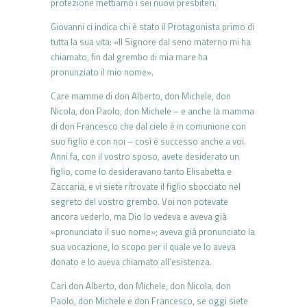
protezione mettiamo i sei nuovi presbiteri.
Giovanni ci indica chi è stato il Protagonista primo di
tutta la sua vita: «Il Signore dal seno materno mi ha
chiamato, fin dal grembo di mia mare ha
pronunziato il mio nome».
Care mamme di don Alberto, don Michele, don
Nicola, don Paolo, don Michele – e anche la mamma
di don Francesco che dal cielo è in comunione con
suo figlio e con noi – così è successo anche a voi.
Anni fa, con il vostro sposo, avete desiderato un
figlio, come lo desideravano tanto Elisabetta e
Zaccaria, e vi siete ritrovate il figlio sbocciato nel
segreto del vostro grembo. Voi non potevate
ancora vederlo, ma Dio lo vedeva e aveva già
«pronunciato il suo nome»; aveva già pronunciato la
sua vocazione, lo scopo per il quale ve lo aveva
donato e lo aveva chiamato all’esistenza.
Cari don Alberto, don Michele, don Nicola, don
Paolo, don Michele e don Francesco, se oggi siete