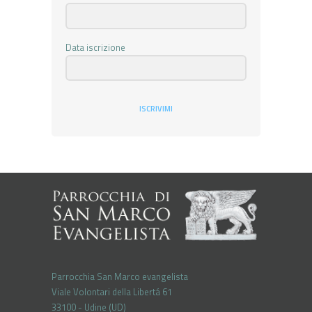
Data iscrizione
ISCRIVIMI
Parrocchia San Marco evangelista
Viale Volontari della Libertá 61
33100 - Udine (UD)