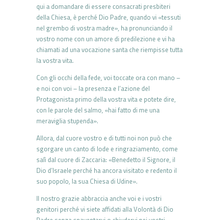
qui a domandare di essere consacrati presbiteri
della Chiesa, è perché Dio Padre, quando vi «tessuti
nel grembo di vostra madre», ha pronunciando il
vostro nome con un amore di predilezione e vi ha
chiamati ad una vocazione santa che riempisse tutta
la vostra vita.
Con gli occhi della fede, voi toccate ora con mano –
e noi con voi – la presenza e l’azione del
Protagonista primo della vostra vita e potete dire,
con le parole del salmo, «hai fatto di me una
meraviglia stupenda».
Allora, dal cuore vostro e di tutti noi non può che
sgorgare un canto di lode e ringraziamento, come
salì dal cuore di Zaccaria: «Benedetto il Signore, il
Dio d’Israele perché ha ancora visitato e redento il
suo popolo, la sua Chiesa di Udine».
Il nostro grazie abbraccia anche voi e i vostri
genitori perché vi siete affidati alla Volontà di Dio