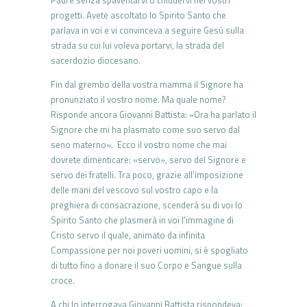
Padre senza spaventarvi o chiudervi nei vostri
progetti. Avete ascoltato lo Spirito Santo che
parlava in voi e vi convinceva a seguire Gesù sulla
strada su cui lui voleva portarvi, la strada del
sacerdozio diocesano.
Fin dal grembo della vostra mamma il Signore ha
pronunziato il vostro nome. Ma quale nome?
Risponde ancora Giovanni Battista: «Ora ha parlato il
Signore che mi ha plasmato come suo servo dal
seno materno». Ecco il vostro nome che mai
dovrete dimenticare: «servo», servo del Signore e
servo dei fratelli. Tra poco, grazie all’imposizione
delle mani del vescovo sul vostro capo e la
preghiera di consacrazione, scenderà su di voi lo
Spirito Santo che plasmerà in voi l’immagine di
Cristo servo il quale, animato da infinita
Compassione per noi poveri uomini, si è spogliato
di tutto fino a donare il suo Corpo e Sangue sulla
croce.
A chi lo interrogava Giovanni Battista rispondeva: