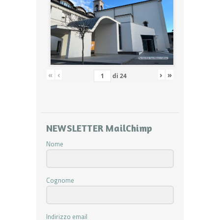
«
‹
›
»
di
24
NEWSLETTER MailChimp
Nome
Cognome
Indirizzo email