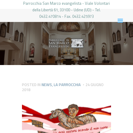
Parrocchia San Marco evangelista - Viale Volontari
della Libertá 61, 33100 - Udine (UD) - Tel.
0432.470814 - Fax. 0432.425973
PARROCCHIA DI SAN MARCO UDINE
HOME
LA PARROCCHIA
IL PARROCO
LE ATTIVITÀ
IL PERIODICO
PIERABECH
POSTED IN
NEWS
,
LA PARROCCHIA
24 GIUGNO
2018
FOTO E VIDEO
CONTATTI
LOGIN