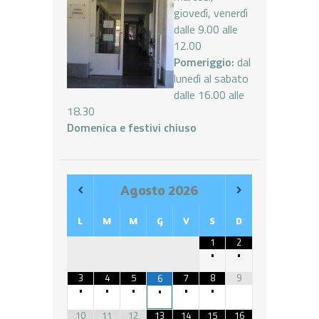
giovedì, venerdì
dalle 9.00 alle
12.00
Pomeriggio:
dal
lunedì al sabato
dalle 16.00 alle
18.30
Domenica e festivi chiuso
Agosto
2026
L
M
M
G
V
S
D
1
2
•
•
3
4
5
7
8
9
6
•
•
•
•
•
•
10
11
12
13
14
15
16