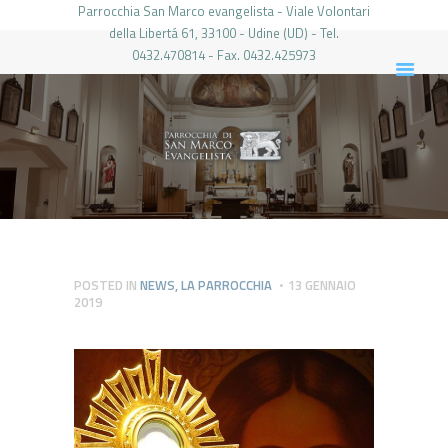
Parrocchia San Marco evangelista - Viale Volontari
della Libertá 61, 33100 - Udine (UD) - Tel.
0432.470814 - Fax. 0432.425973
PARROCCHIA DI SAN MARCO UDINE
HOME
LA PARROCCHIA
IL PARROCO
LE ATTIVITÀ
IL PERIODICO
PIERABECH
POSTED IN
NEWS
,
LA PARROCCHIA
13 GENNAIO
2019
FOTO E VIDEO
CONTATTI
LOGIN