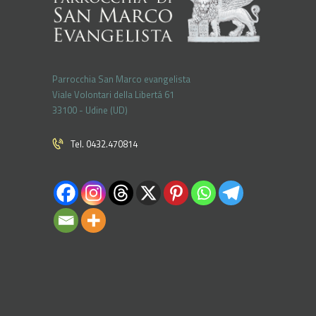
Parrocchia San Marco evangelista
Viale Volontari della Libertá 61
33100 - Udine (UD)
Tel. 0432.470814