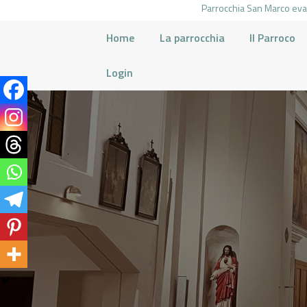
Parrocchia San Marco evan
Home
La parrocchia
Il Parroco
Login