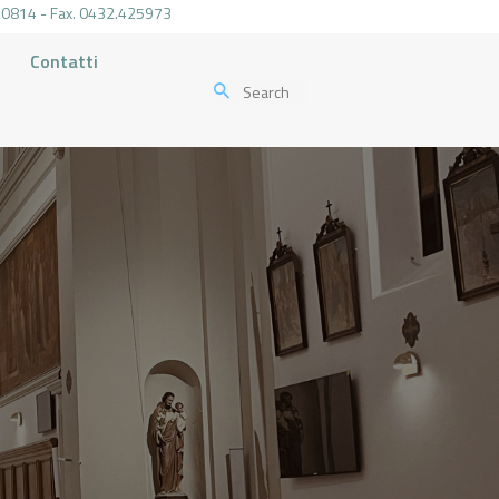
.470814 - Fax. 0432.425973
Contatti