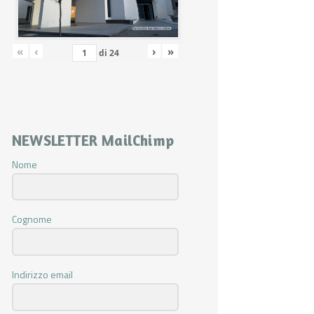
«
‹
›
»
di
24
NEWSLETTER MailChimp
Nome
Cognome
Indirizzo email