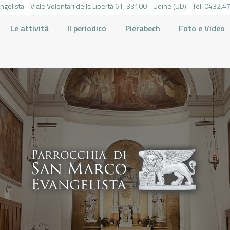
gelista - Viale Volontari della Libertá 61, 33100 - Udine (UD) - Tel. 0432
Le attività
Il periodico
Pierabech
Foto e Video
PARROCCHIA DI SAN MARCO UDINE
HOME
LA PARROCCHIA
IL PARROCO
LE ATTIVITÀ
IL PERIODICO
PIERABECH
FOTO E VIDEO