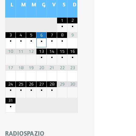
L
M
M
G
V
S
D
1
2
•
•
3
4
5
7
8
9
6
•
•
•
•
•
•
10
11
12
13
14
15
16
•
•
•
•
17
18
19
20
21
22
23
24
25
26
27
28
29
30
•
•
•
•
•
31
•
RADIOSPAZIO