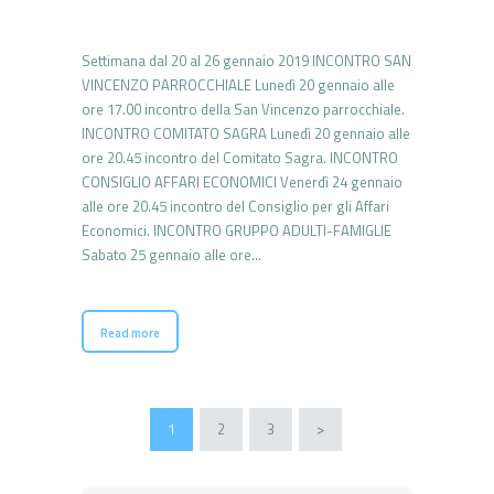
Settimana dal 20 al 26 gennaio 2019 INCONTRO SAN
VINCENZO PARROCCHIALE Lunedì 20 gennaio alle
ore 17.00 incontro della San Vincenzo parrocchiale.
INCONTRO COMITATO SAGRA Lunedì 20 gennaio alle
ore 20.45 incontro del Comitato Sagra. INCONTRO
CONSIGLIO AFFARI ECONOMICI Venerdì 24 gennaio
alle ore 20.45 incontro del Consiglio per gli Affari
Economici. INCONTRO GRUPPO ADULTI-FAMIGLIE
Sabato 25 gennaio alle ore…
Read more
Paginazione
PAGE
1
PAGE
2
PAGE
3
>
degli
articoli