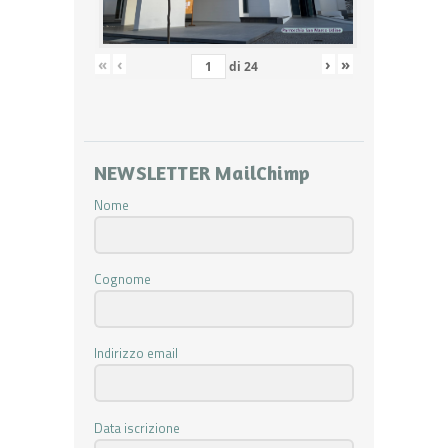
«
‹
›
»
di
24
NEWSLETTER MailChimp
Nome
Cognome
Indirizzo email
Data iscrizione