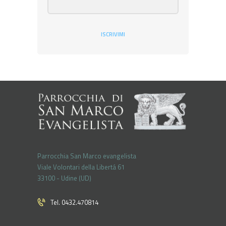
ISCRIVIMI
Parrocchia San Marco evangelista
Viale Volontari della Libertá 61
33100 - Udine (UD)
Tel. 0432.470814