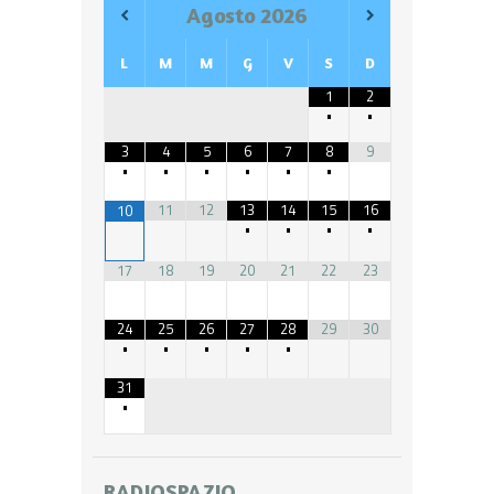
Agosto
2026
L
M
M
G
V
S
D
1
2
•
•
3
4
5
6
7
8
9
•
•
•
•
•
•
11
12
13
14
15
16
10
•
•
•
•
17
18
19
20
21
22
23
24
25
26
27
28
29
30
•
•
•
•
•
31
•
RADIOSPAZIO