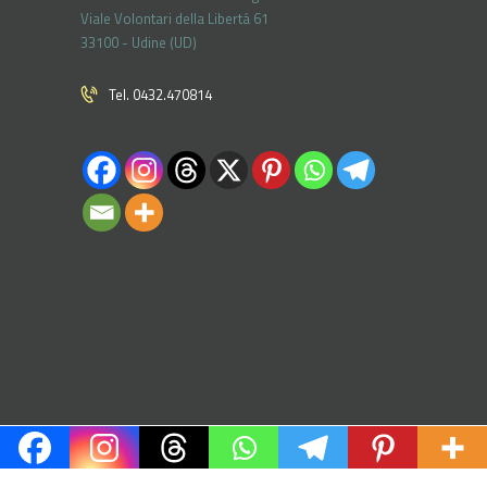
Viale Volontari della Libertá 61
33100 - Udine (UD)
Tel. 0432.470814