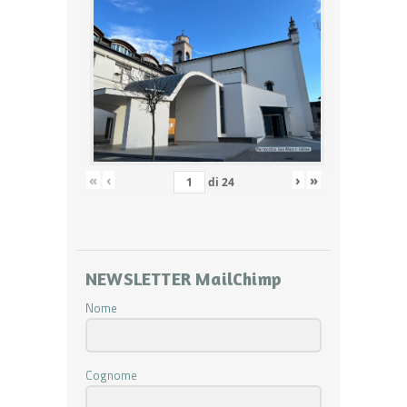
«
‹
›
»
di
24
NEWSLETTER MailChimp
Nome
Cognome