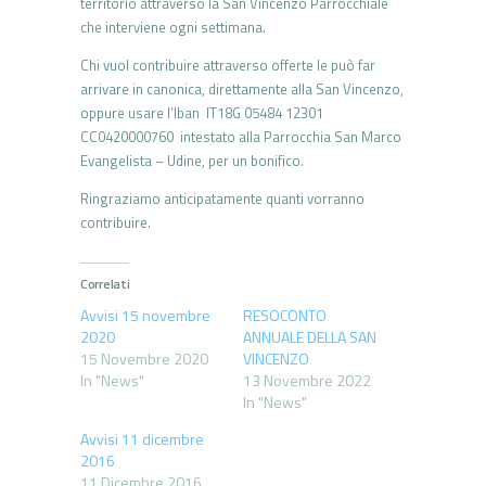
territorio attraverso la San Vincenzo Parrocchiale
che interviene ogni settimana.
Chi vuol contribuire attraverso offerte le può far
arrivare in canonica, direttamente alla San Vincenzo,
oppure usare l’Iban IT18G 05484 12301
CC0420000760 intestato alla Parrocchia San Marco
Evangelista – Udine, per un bonifico.
Ringraziamo anticipatamente quanti vorranno
contribuire.
Correlati
Avvisi 15 novembre
RESOCONTO
2020
ANNUALE DELLA SAN
15 Novembre 2020
VINCENZO
In "News"
13 Novembre 2022
In "News"
Avvisi 11 dicembre
2016
11 Dicembre 2016