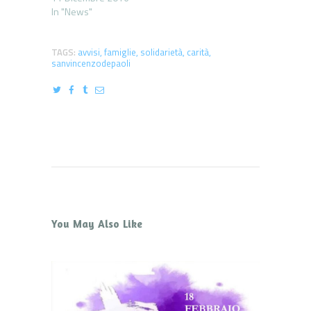
In "News"
TAGS:
avvisi
,
famiglie
,
solidarietà
,
carità
,
sanvincenzodepaoli
You May Also Like