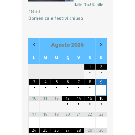
dalle 16.00 alle
18.30
Domenica e festivi chiuso
Agosto
2026
L
M
M
G
V
S
D
1
2
•
•
3
4
5
6
7
8
9
•
•
•
•
•
•
10
11
12
13
14
15
16
•
•
•
•
17
18
19
20
21
22
23
24
25
26
27
28
29
30