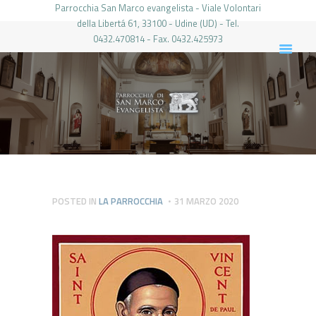
Parrocchia San Marco evangelista - Viale Volontari
della Libertá 61, 33100 - Udine (UD) - Tel.
0432.470814 - Fax. 0432.425973
PARROCCHIA DI SAN MARCO UDINE
HOME
LA PARROCCHIA
IL PARROCO
LE ATTIVITÀ
IL PERIODICO
PIERABECH
POSTED IN
LA PARROCCHIA
31 MARZO 2020
FOTO E VIDEO
CONTATTI
LOGIN