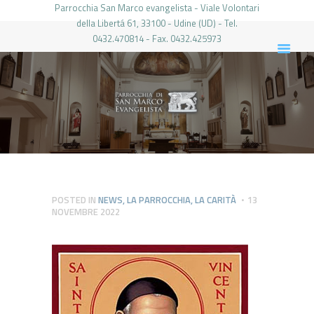
Parrocchia San Marco evangelista - Viale Volontari
della Libertá 61, 33100 - Udine (UD) - Tel.
0432.470814 - Fax. 0432.425973
PARROCCHIA DI SAN MARCO UDINE
HOME
LA PARROCCHIA
IL PARROCO
LE ATTIVITÀ
IL PERIODICO
PIERABECH
POSTED IN
NEWS
,
LA PARROCCHIA
,
LA CARITÀ
13
NOVEMBRE 2022
FOTO E VIDEO
CONTATTI
LOGIN