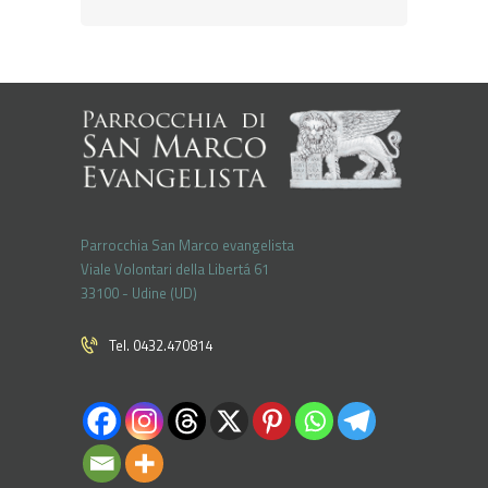
Parrocchia San Marco evangelista
Viale Volontari della Libertá 61
33100 - Udine (UD)
Tel. 0432.470814