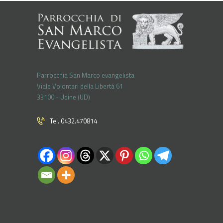
Parrocchia San Marco evangelista
Viale Volontari della Libertá 61
33100 - Udine (UD)
Tel. 0432.470814