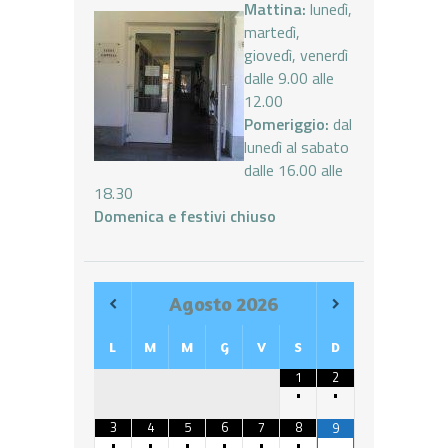
Mattina:
lunedì,
martedì,
giovedì, venerdì
dalle 9.00 alle
12.00
Pomeriggio:
dal
lunedì al sabato
dalle 16.00 alle
18.30
Domenica e festivi chiuso
Agosto
2026
L
M
M
G
V
S
D
1
2
•
•
3
4
5
6
7
8
9
•
•
•
•
•
•