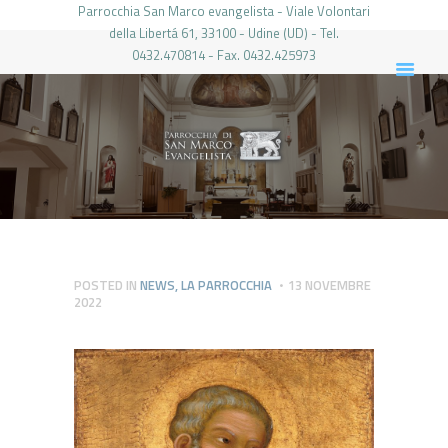
Parrocchia San Marco evangelista - Viale Volontari
della Libertá 61, 33100 - Udine (UD) - Tel.
0432.470814 - Fax. 0432.425973
PARROCCHIA DI SAN MARCO UDINE
HOME
LA PARROCCHIA
IL PARROCO
LE ATTIVITÀ
IL PERIODICO
PIERABECH
POSTED IN
NEWS
,
LA PARROCCHIA
13 NOVEMBRE
2022
FOTO E VIDEO
CONTATTI
LOGIN