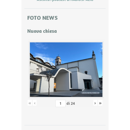
FOTO NEWS
Nuova chiesa
«
‹
›
»
di
24