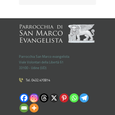
Parrocchia San Marco evangelista
Viale Volontari della Libertá 61
33100 - Udine (UD)
Tel. 0432.470814