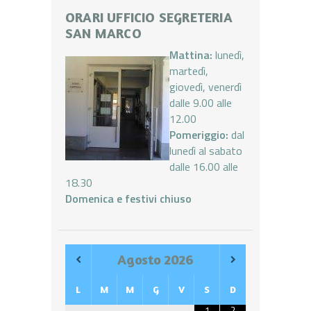
ORARI UFFICIO SEGRETERIA
SAN MARCO
Mattina:
lunedì,
martedì,
giovedì, venerdì
dalle 9.00 alle
12.00
Pomeriggio:
dal
lunedì al sabato
dalle 16.00 alle
18.30
Domenica e festivi chiuso
Agosto
2026
L
M
M
G
V
S
D
1
2