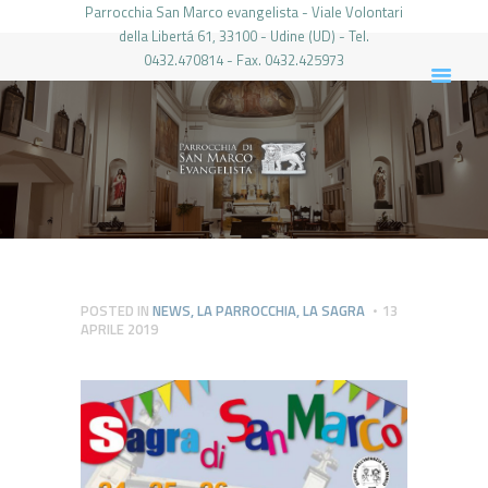
Parrocchia San Marco evangelista - Viale Volontari
della Libertá 61, 33100 - Udine (UD) - Tel.
0432.470814 - Fax. 0432.425973
PARROCCHIA DI SAN MARCO UDINE
HOME
LA PARROCCHIA
IL PARROCO
LE ATTIVITÀ
IL PERIODICO
PIERABECH
POSTED IN
NEWS
,
LA PARROCCHIA
,
LA SAGRA
13
APRILE 2019
FOTO E VIDEO
CONTATTI
LOGIN