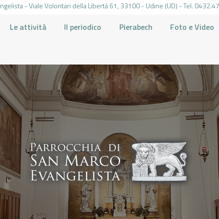
gelista - Viale Volontari della Libertá 61, 33100 - Udine (UD) - Tel. 0432
Le attività
Il periodico
Pierabech
Foto e Video
PARROCCHIA DI SAN MARCO UDINE
HOME
LA PARROCCHIA
IL PARROCO
LE ATTIVITÀ
IL PERIODICO
PIERABECH
FOTO E VIDEO