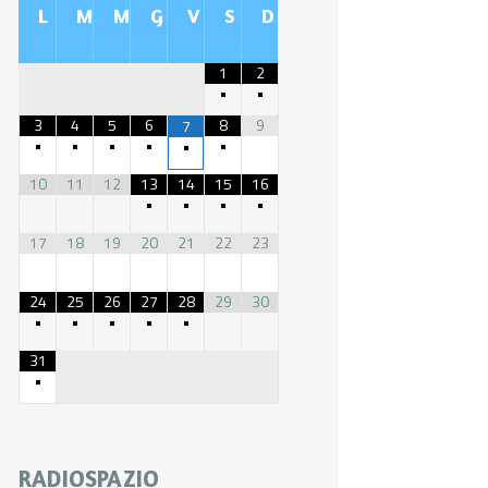
L
M
M
G
V
S
D
1
2
•
•
3
4
5
6
8
9
7
•
•
•
•
•
•
10
11
12
13
14
15
16
•
•
•
•
17
18
19
20
21
22
23
24
25
26
27
28
29
30
•
•
•
•
•
31
•
RADIOSPAZIO