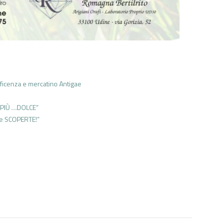
eficenza e mercatino Antigae
ta PIÙ …DOLCE”
ve SCOPERTE!”