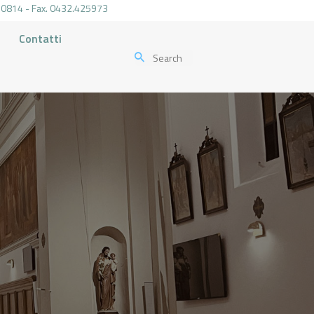
.470814 - Fax. 0432.425973
Contatti