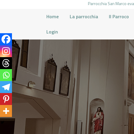
Parrocchia San Marco evan
Home
La parrocchia
Il Parroco
Login