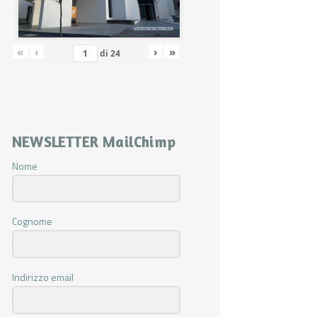
«
‹
›
»
di
24
NEWSLETTER MailChimp
Nome
Cognome
Indirizzo email