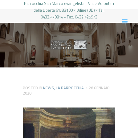
Parrocchia San Marco evangelista - Viale Volontari
della Libertá 61, 33100 - Udine (UD) - Tel.
0432.470814 - Fax. 0432.425973
PARROCCHIA DI SAN MARCO UDINE
HOME
LA PARROCCHIA
IL PARROCO
LE ATTIVITÀ
IL PERIODICO
PIERABECH
POSTED IN
NEWS
,
LA PARROCCHIA
26 GENNAIO
2020
FOTO E VIDEO
CONTATTI
LOGIN