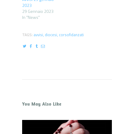
2023
29 Gennaio 2023
In "News"
TAGS:
avvisi
,
diocesi
,
corsofidanzati
You May Also Like