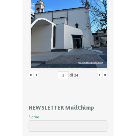
«
‹
›
»
di
24
NEWSLETTER MailChimp
Nome